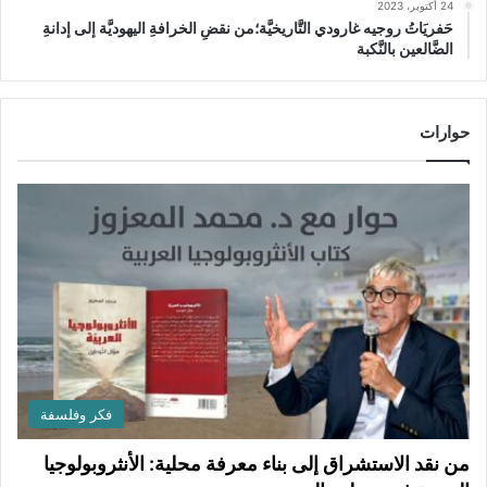
24 أكتوبر، 2023
حَفريَاتُ روجيه غارودي التَّاريخيَّة؛من نقضِ الخرافةِ اليهوديَّة إلى إدانةِ
الضَّالعين بالنَّكبة
حوارات
فكر وفلسفة
من نقد الاستشراق إلى بناء معرفة محلية: الأنثروبولوجيا