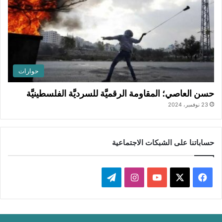
حوارات
حسن العاصي؛ المقاومة الرقميَّة للسرديَّة الفلسطينيَّة
23 نوفمبر، 2024
حساباتنا على الشبكات الاجتماعية
ف
ا
ت
ي
X
Y
ن
ي
س
o
س
ل