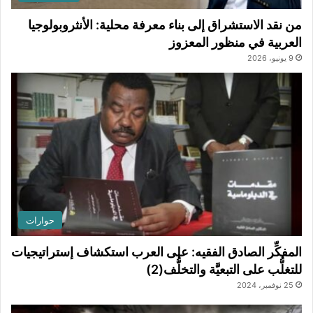
من نقد الاستشراق إلى بناء معرفة محلية: الأنثروبولوجيا
العربية في منظور المعزوز
9 يونيو، 2026
حوارات
المفكِّر الصادق الفقيه: على العرب استكشاف إستراتيجيات
للتغلُّب على التبعيَّة والتخلُّف(2)
25 نوفمبر، 2024