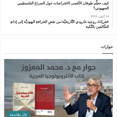
كيف حطَّم طوفان الأقصى الافتراضات حول الصراع الفلسطيني
الصهيوني؟
24 أكتوبر، 2023
حَفريَاتُ روجيه غارودي التَّاريخيَّة؛من نقضِ الخرافةِ اليهوديَّة إلى إدانةِ
الضَّالعين بالنَّكبة
حوارات
فكر وفلسفة