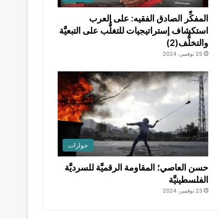
المفكِّر الصادق الفقيه: على العرب
استكشاف إستراتيجيات للتغلُّب على التبعيَّة
والتخلُّف(2)
25 نوفمبر، 2024
حوارات
حسن العاصي؛ المقاومة الرقميَّة للسرديَّة
الفلسطينيَّة
23 نوفمبر، 2024