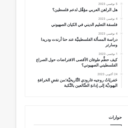
5 نوفمبر، 2023
هل الراهن العربي مؤهَّل لدعم فلسطين؟
4 نوفمبر، 2023
فلسفة التعليم الديني في الكيان الصهيوني
4 نوفمبر، 2023
دراسة المسألة الفلسطينيَّة عند حنا أرندت ودريدا
وسارتر
1 نوفمبر، 2023
كيف حطَّم طوفان الأقصى الافتراضات حول الصراع
الفلسطيني الصهيوني؟
24 أكتوبر، 2023
حَفريَاتُ روجيه غارودي التَّاريخيَّة؛من نقضِ الخرافةِ
اليهوديَّة إلى إدانةِ الضَّالعين بالنَّكبة
حوارات