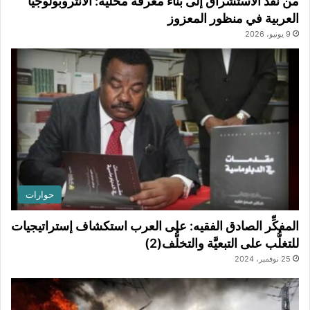
من نقد الاستشراق إلى بناء معرفة محلية: الأنثروبولوجيا
العربية في منظور المعزوز
9 يونيو، 2026
حوارات
المفكِّر الصادق الفقيه: على العرب استكشاف إستراتيجيات
للتغلُّب على التبعيَّة والتخلُّف(2)
25 نوفمبر، 2024