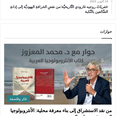
24 أكتوبر، 2023
حَفريَاتُ روجيه غارودي التَّاريخيَّة؛من نقضِ الخرافةِ اليهوديَّة إلى إدانةِ
الضَّالعين بالنَّكبة
حوارات
فكر وفلسفة
من نقد الاستشراق إلى بناء معرفة محلية: الأنثروبولوجيا