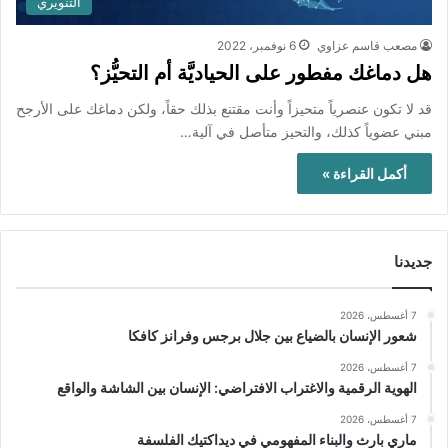
التنويري
مصعب قاسم عزاوي
6 نوفمبر، 2022
هل دماغك مفطور على الحياديَّة أم التحيُّز؟
قد لا تكون عنصرياً متحيزاً وأنت مقتنع بذلك حقاً، ولكن دماغك على الأرجح
مبني عضوياً كذلك، والتحيز متأصل في آلية…
أكمل القراءة »
جديدنا
7 أغسطس، 2026
شعور الإنسان بالضياع بين جلال برجس وفرانز كافكا
7 أغسطس، 2026
الهوية الرقمية والاغتراب الافتراضي: الإنسان بين الشاشة والواقع
7 أغسطس، 2026
ماري بارث والبناء المفهومي في ديداكتيك الفلسفة