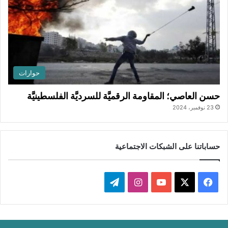
حوارات
حسن العاصي؛ المقاومة الرقميَّة للسرديَّة الفلسطينيَّة
23 نوفمبر، 2024
حساباتنا على الشبكات الاجتماعية
ف
ا
ت
ي
X
Y
ن
ي
س
o
س
ل