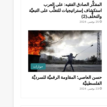
المفكِّر الصادق الفقيه: على العرب
استكشاف إستراتيجيات للتغلُّب على التبعيَّة
والتخلُّف(2)
25 نوفمبر، 2024
حوارات
حسن العاصي؛ المقاومة الرقميَّة للسرديَّة
الفلسطينيَّة
23 نوفمبر، 2024