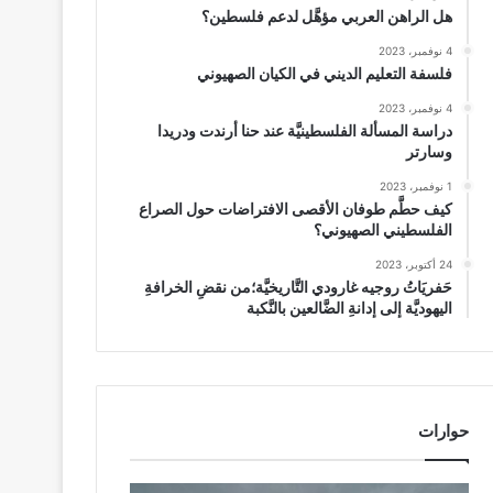
هل الراهن العربي مؤهَّل لدعم فلسطين؟
4 نوفمبر، 2023
فلسفة التعليم الديني في الكيان الصهيوني
4 نوفمبر، 2023
دراسة المسألة الفلسطينيَّة عند حنا أرندت ودريدا
وسارتر
1 نوفمبر، 2023
كيف حطَّم طوفان الأقصى الافتراضات حول الصراع
الفلسطيني الصهيوني؟
24 أكتوبر، 2023
حَفريَاتُ روجيه غارودي التَّاريخيَّة؛من نقضِ الخرافةِ
اليهوديَّة إلى إدانةِ الضَّالعين بالنَّكبة
حوارات