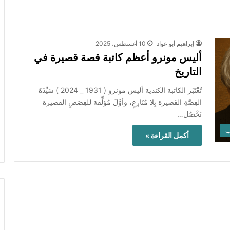
إبراهيم أبو عواد
10 أغسطس، 2025
أليس مونرو أعظم كاتبة قصة قصيرة في
التاريخ
تُعْتَبَر الكاتبة الكندية أليس مونرو ( 1931 _ 2024 ) سَيِّدَةَ
القِصَّةِ القَصيرة بِلا مُنَازِعٍ، وأوَّلَ مُؤلِّفة للقِصَصِ القصيرة
تَحْصُل…
ب
أكمل القراءة »