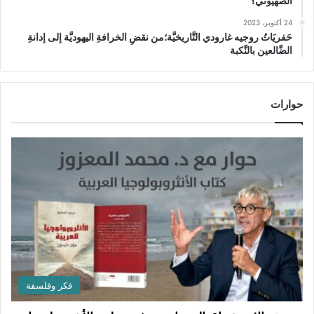
الصهيوني؟
24 أكتوبر، 2023
حَفريَاتُ روجيه غارودي التَّاريخيَّة؛من نقضِ الخرافةِ اليهوديَّة إلى إدانةِ
الضَّالعين بالنَّكبة
حوارات
فكر وفلسفة