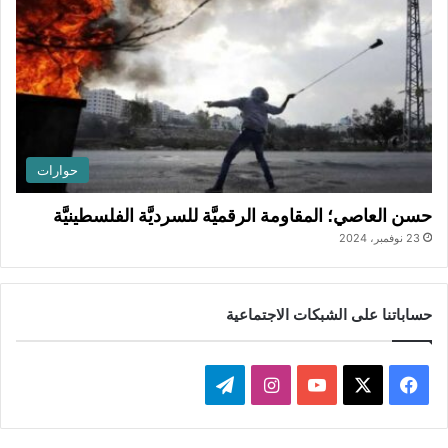
حوارات
حسن العاصي؛ المقاومة الرقميَّة للسرديَّة الفلسطينيَّة
23 نوفمبر، 2024
حساباتنا على الشبكات الاجتماعية
ف
ا
ت
ي
X
Y
ن
ي