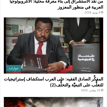
من نقد الاستشراق إلى بناء معرفة محلية: الأنثروبولوجيا
العربية في منظور المعزوز
9 يونيو، 2026
حوارات
المفكِّر الصادق الفقيه: على العرب استكشاف إستراتيجيات
للتغلُّب على التبعيَّة والتخلُّف(2)
25 نوفمبر، 2024