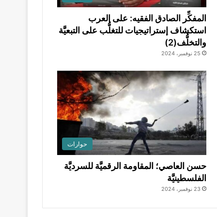
المفكِّر الصادق الفقيه: على العرب
استكشاف إستراتيجيات للتغلُّب على التبعيَّة
والتخلُّف(2)
25 نوفمبر، 2024
حوارات
حسن العاصي؛ المقاومة الرقميَّة للسرديَّة
الفلسطينيَّة
23 نوفمبر، 2024