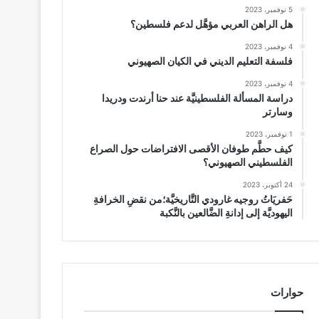
5 نوفمبر، 2023
هل الراهن العربي مؤهَّل لدعم فلسطين؟
4 نوفمبر، 2023
فلسفة التعليم الديني في الكيان الصهيوني
4 نوفمبر، 2023
دراسة المسألة الفلسطينيَّة عند حنا أرندت ودريدا
وسارتر
1 نوفمبر، 2023
كيف حطَّم طوفان الأقصى الافتراضات حول الصراع
الفلسطيني الصهيوني؟
24 أكتوبر، 2023
حَفريَاتُ روجيه غارودي التَّاريخيَّة؛من نقضِ الخرافةِ
اليهوديَّة إلى إدانةِ الضَّالعين بالنَّكبة
حوارات