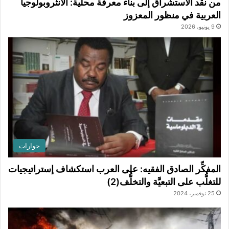
من نقد الاستشراق إلى بناء معرفة محلية: الأنثروبولوجيا
العربية في منظور المعزوز
9 يونيو، 2026
حوارات
المفكِّر الصادق الفقيه: على العرب استكشاف إستراتيجيات
للتغلُّب على التبعيَّة والتخلُّف(2)
25 نوفمبر، 2024