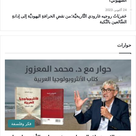
الصهيوني؟
24 أكتوبر، 2023
حَفريَاتُ روجيه غارودي التَّاريخيَّة؛من نقضِ الخرافةِ اليهوديَّة إلى إدانةِ
الضَّالعين بالنَّكبة
حوارات
فكر وفلسفة