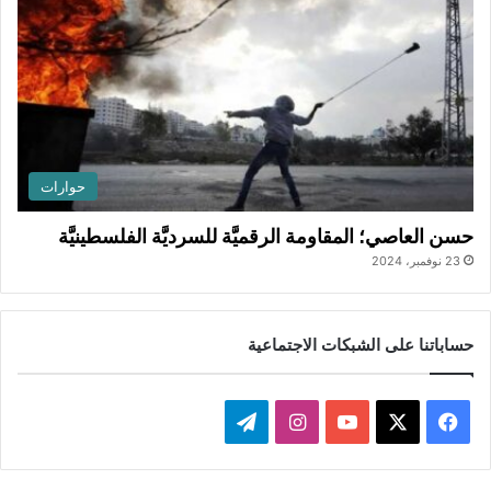
حوارات
حسن العاصي؛ المقاومة الرقميَّة للسرديَّة الفلسطينيَّة
23 نوفمبر، 2024
حساباتنا على الشبكات الاجتماعية
ف
ا
ت
ي
X
Y
ن
ي