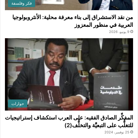
فكر وفلسفة
من نقد الاستشراق إلى بناء معرفة محلية: الأنثروبولوجيا
العربية في منظور المعزوز
9 يونيو، 2026
حوارات
المفكِّر الصادق الفقيه: على العرب استكشاف إستراتيجيات
للتغلُّب على التبعيَّة والتخلُّف(2)
25 نوفمبر، 2024