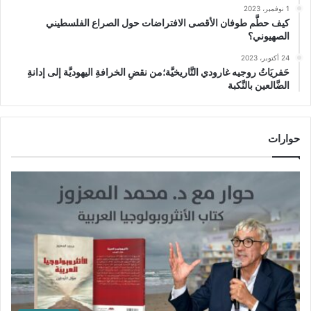
1 نوفمبر، 2023
كيف حطَّم طوفان الأقصى الافتراضات حول الصراع الفلسطيني
الصهيوني؟
24 أكتوبر، 2023
حَفريَاتُ روجيه غارودي التَّاريخيَّة؛من نقضِ الخرافةِ اليهوديَّة إلى إدانةِ
الضَّالعين بالنَّكبة
حوارات