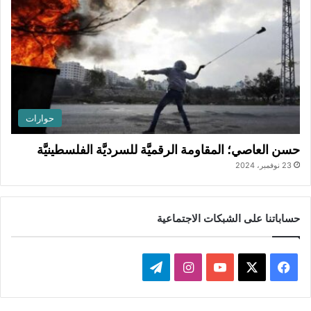
حوارات
حسن العاصي؛ المقاومة الرقميَّة للسرديَّة الفلسطينيَّة
23 نوفمبر، 2024
حساباتنا على الشبكات الاجتماعية
ف
ا
ت
ي
X
Y
ن
ي