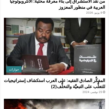
من نقد الاستشراق إلى بناء معرفة محلية: الأنثروبولوجيا
العربية في منظور المعزوز
9 يونيو، 2026
حوارات
المفكِّر الصادق الفقيه: على العرب استكشاف إستراتيجيات
للتغلُّب على التبعيَّة والتخلُّف(2)
25 نوفمبر، 2024