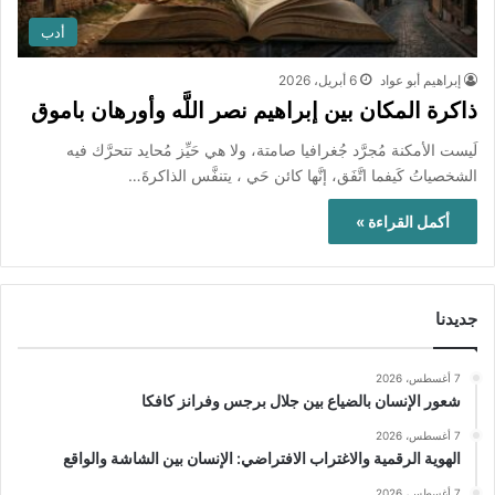
أدب
إبراهيم أبو عواد
6 أبريل، 2026
ذاكرة المكان بين إبراهيم نصر اللَّه وأورهان باموق
لَيست الأمكنة مُجرَّد جُغرافيا صامتة، ولا هي حَيِّز مُحايد تتحرَّك فيه
الشخصياتُ كَيفما اتَّفَق، إنَّها كائن حَي ، يتنفَّس الذاكرةَ…
أكمل القراءة »
جديدنا
7 أغسطس، 2026
شعور الإنسان بالضياع بين جلال برجس وفرانز كافكا
7 أغسطس، 2026
الهوية الرقمية والاغتراب الافتراضي: الإنسان بين الشاشة والواقع
7 أغسطس، 2026