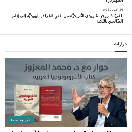
الصهيوني؟
24 أكتوبر، 2023
حَفريَاتُ روجيه غارودي التَّاريخيَّة؛من نقضِ الخرافةِ اليهوديَّة إلى إدانةِ
الضَّالعين بالنَّكبة
حوارات
فكر وفلسفة