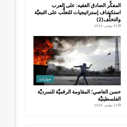
المفكِّر الصادق الفقيه: على العرب
استكشاف إستراتيجيات للتغلُّب على التبعيَّة
والتخلُّف(2)
25 نوفمبر، 2024
حوارات
حسن العاصي؛ المقاومة الرقميَّة للسرديَّة
الفلسطينيَّة
23 نوفمبر، 2024