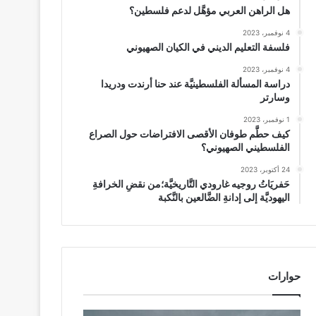
هل الراهن العربي مؤهَّل لدعم فلسطين؟
4 نوفمبر، 2023
فلسفة التعليم الديني في الكيان الصهيوني
4 نوفمبر، 2023
دراسة المسألة الفلسطينيَّة عند حنا أرندت ودريدا
وسارتر
1 نوفمبر، 2023
كيف حطَّم طوفان الأقصى الافتراضات حول الصراع
الفلسطيني الصهيوني؟
24 أكتوبر، 2023
حَفريَاتُ روجيه غارودي التَّاريخيَّة؛من نقضِ الخرافةِ
اليهوديَّة إلى إدانةِ الضَّالعين بالنَّكبة
حوارات