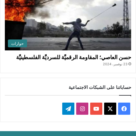
حوارات
حسن العاصي؛ المقاومة الرقميَّة للسرديَّة الفلسطينيَّة
23 نوفمبر، 2024
حساباتنا على الشبكات الاجتماعية
ف
ا
ت
ي
X
Y
ن
ي
س
o
س
ل