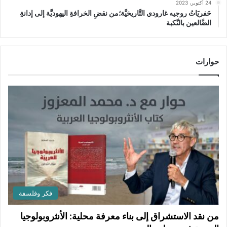
24 أكتوبر، 2023
حَفريَاتُ روجيه غارودي التَّاريخيَّة؛من نقضِ الخرافةِ اليهوديَّة إلى إدانةِ
الضَّالعين بالنَّكبة
حوارات
فكر وفلسفة
من نقد الاستشراق إلى بناء معرفة محلية: الأنثروبولوجيا