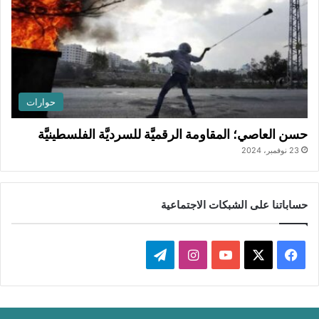
حوارات
حسن العاصي؛ المقاومة الرقميَّة للسرديَّة الفلسطينيَّة
23 نوفمبر، 2024
حساباتنا على الشبكات الاجتماعية
ف
ا
ت
ي
X
Y
ن
ي
س
o
س
ل