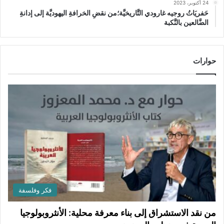
24 أكتوبر، 2023
حَفريَاتُ روجيه غارودي التَّاريخيَّة؛من نقضِ الخرافةِ اليهوديَّة إلى إدانةِ
الضَّالعين بالنَّكبة
حوارات
فكر وفلسفة
من نقد الاستشراق إلى بناء معرفة محلية: الأنثروبولوجيا