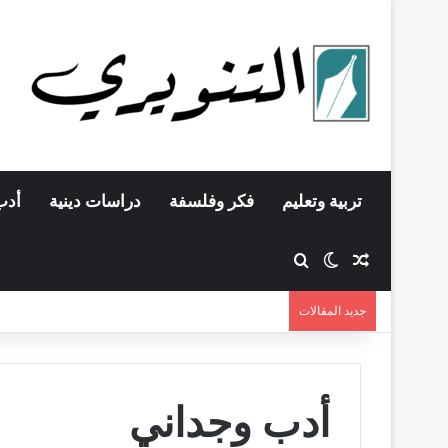
تربية وتعليم
فكر وفلسفة
دراسات دينية
أدب
مقال عشوائي
بحث عن
الوضع المظلم
جديد المقالات
أدب وجداني