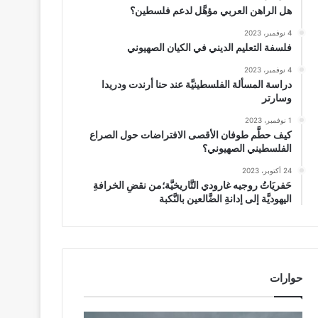
هل الراهن العربي مؤهَّل لدعم فلسطين؟
4 نوفمبر، 2023
فلسفة التعليم الديني في الكيان الصهيوني
4 نوفمبر، 2023
دراسة المسألة الفلسطينيَّة عند حنا أرندت ودريدا
وسارتر
1 نوفمبر، 2023
كيف حطَّم طوفان الأقصى الافتراضات حول الصراع
الفلسطيني الصهيوني؟
24 أكتوبر، 2023
حَفريَاتُ روجيه غارودي التَّاريخيَّة؛من نقضِ الخرافةِ
اليهوديَّة إلى إدانةِ الضَّالعين بالنَّكبة
حوارات