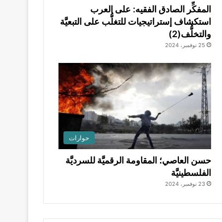
المفكِّر الصادق الفقيه: على العرب
استكشاف إستراتيجيات للتغلُّب على التبعيَّة
والتخلُّف(2)
25 نوفمبر، 2024
حوارات
حسن العاصي؛ المقاومة الرقميَّة للسرديَّة
الفلسطينيَّة
23 نوفمبر، 2024