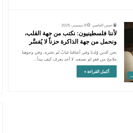
حسن العاصي
9 ديسمبر، 2025
لأننا فلسطينيون: نكتب من جهة القلب،
ونحمل من جهة الذاكرة حزناً لا يُفسَّر
نحن الذين وُلدنا وفي أعناقنا غيابٌ لم نختره، وفي وجوهنا
ملامح من فقدٍ لم نصنعه. لا أحد يعرف كيف يبدأ…
أكمل القراءة »
ب