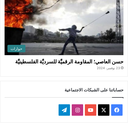
حوارات
حسن العاصي؛ المقاومة الرقميَّة للسرديَّة الفلسطينيَّة
23 نوفمبر، 2024
حساباتنا على الشبكات الاجتماعية
ف
ا
ت
ي
X
Y
ن
ي