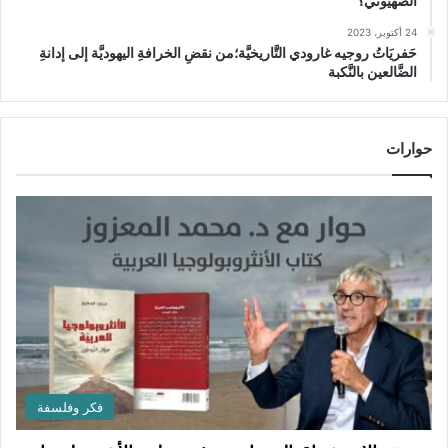
الصهيوني؟
24 أكتوبر، 2023
حَفريَاتُ روجيه غارودي التَّاريخيَّة؛من نقضِ الخرافةِ اليهوديَّة إلى إدانةِ
الضَّالعين بالنَّكبة
حوارات
فكر وفلسفة