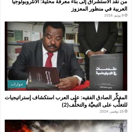
من نقد الاستشراق إلى بناء معرفة محلية: الأنثروبولوجيا
العربية في منظور المعزوز
9 يونيو، 2026
حوارات
المفكِّر الصادق الفقيه: على العرب استكشاف إستراتيجيات
للتغلُّب على التبعيَّة والتخلُّف(2)
25 نوفمبر، 2024