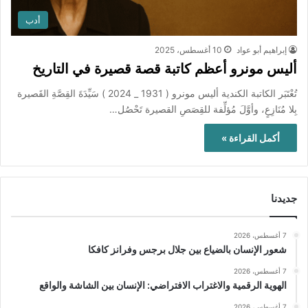
أدب
إبراهيم أبو عواد
10 أغسطس، 2025
أليس مونرو أعظم كاتبة قصة قصيرة في التاريخ
تُعْتَبَر الكاتبة الكندية أليس مونرو ( 1931 _ 2024 ) سَيِّدَةَ القِصَّةِ القَصيرة
بِلا مُنَازِعٍ، وأوَّلَ مُؤلِّفة للقِصَصِ القصيرة تَحْصُل…
أكمل القراءة »
جديدنا
7 أغسطس، 2026
شعور الإنسان بالضياع بين جلال برجس وفرانز كافكا
7 أغسطس، 2026
الهوية الرقمية والاغتراب الافتراضي: الإنسان بين الشاشة والواقع
7 أغسطس، 2026