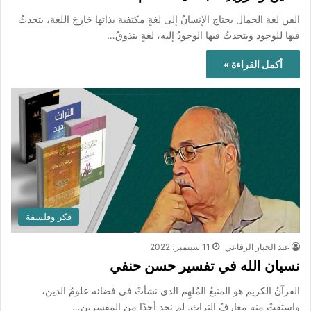
الفن لغة الجمال يحتاج الإنسانُ إلى لغةٍ مكتفية بذاتها خارجَ اللغة، يتحدثُ
فيها للوجود ويتحدثُ فيها الوجودُ إليه، لغةٍ يتذوقُ…
أكمل القراءة »
فكر وفلسفة
عبد الجبار الرفاعي
11 سبتمبر، 2022
نسيان الله في تفسير حسن حنفي
القرآنُ الكريم هو المنبعُ المُلهِم الذي نشأتْ في فضائه علومُ الدين،
واستقتْ منه معارفُ التراث. لم نجد أحدًا من المفسرين…