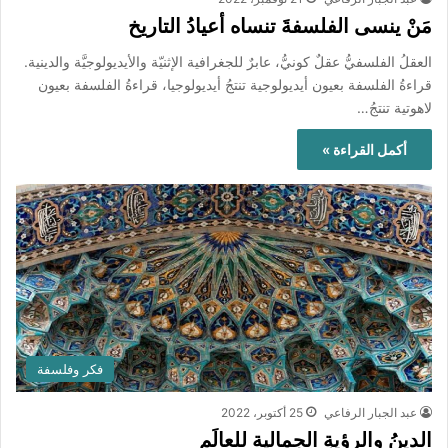
مَنْ ينسى الفلسفةَ تنساه أعيادُ التاريخ
العقلُ الفلسفيُّ عقلٌ كونيُّ، عابرٌ للجغرافية الإثنيّة والأيديولوجيَّة والدينية.
قراءةُ الفلسفة بعيون أيديولوجية تنتجُ أيديولوجيا، قراءةُ الفلسفة بعيون
لاهوتية تنتجُ…
أكمل القراءة »
فكر وفلسفة
عبد الجبار الرفاعي
25 أكتوبر، 2022
الدينُ والرؤيةِ الجمالية للعالَم