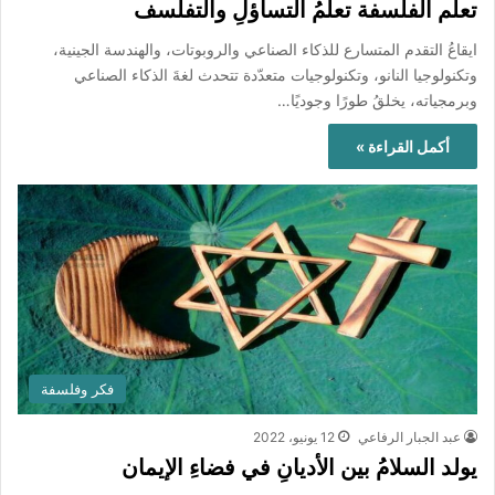
تعلُّم الفلسفة تعلّمُ التساؤلِ والتفلسف
ايقاعُ التقدم المتسارع للذكاء الصناعي والروبوتات، والهندسة الجينية،
وتكنولوجيا النانو، وتكنولوجيات متعدّدة تتحدث لغةَ الذكاء الصناعي
وبرمجياته، يخلقُ طورًا وجوديًا…
أكمل القراءة »
فكر وفلسفة
عبد الجبار الرفاعي
12 يونيو، 2022
يولد السلامُ بين الأديانِ في فضاءِ الإيمان