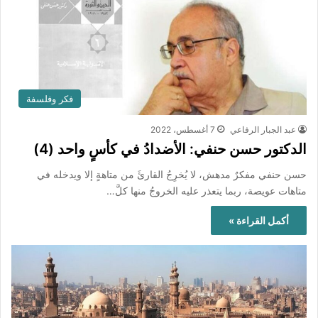
فكر وفلسفة
عبد الجبار الرفاعي
7 أغسطس، 2022
الدكتور حسن حنفي: الأضدادُ في كأسٍ واحد (4)
حسن حنفي ‏مفكرٌ مدهش، لا يُخرِجُ القارئَ من متاهةٍ إلا ويدخله ‏في
متاهات عويصة، ربما يتعذر عليه الخروجُ منها كلَّ…
أكمل القراءة »