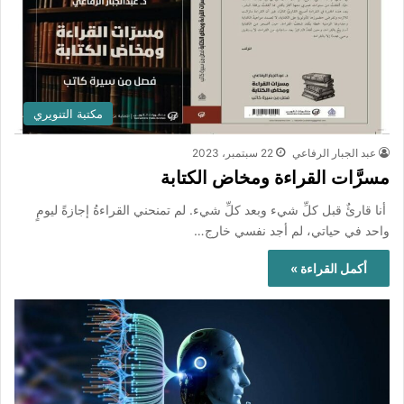
مكتبة التنويري
عبد الجبار الرفاعي
22 سبتمبر، 2023
مسرَّات القراءة ومخاض الكتابة
أنا قارئٌ قبل كلِّ شيء وبعد كلِّ شيء. لم تمنحني القراءةُ إجازةً ليومٍ
واحد في حياتي، لم أجد نفسي خارج…
أكمل القراءة »