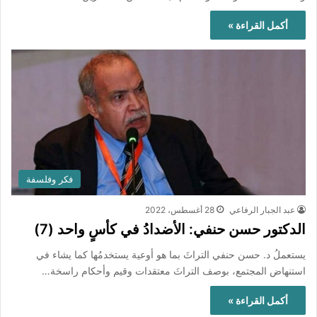
أكمل القراءة »
فكر وفلسفة
عبد الجبار الرفاعي
28 أغسطس، 2022
الدكتور حسن حنفي: الأضدادُ في كأسٍ واحد (7)
يستعملُ د. حسن حنفي التراثَ بما هو أوعية يستخدمُها كما يشاء في
استنهاض المجتمع، بوصف التراثَ معتقدات وقيم وأحكام راسخة…
أكمل القراءة »