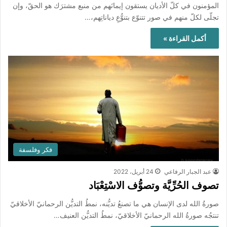
المؤمنون في كلّ الأديان يستقون إيمانَهم من منبع مشترَك هو الحقّ، وإن
تجلّى لكلّ منهم في صور تتنوّع بتنوُّعِ دياناتِهم،…
أكمل القراءة »
فكر وفلسفة
عبد الجبار الرفاعي
24 أبريل، 2022
تصوف الحُرِّيَّة وتصوُّف الاسْتِعْبَاد
صورةُ الله لدى الإنسان هي ما تصنعُ تديُّنه، نمطُ التديُّن الرحمانيّ الأخلاقيّ
تنتجُه صورةُ الله الرحمانيّ الأخلاقيّ، نمطُ التديُّن العنيف…