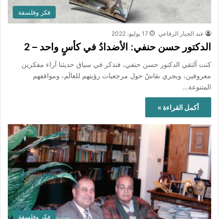
فكر وفلسفة
عبد الجبار الرفاعي
17 يوليو، 2022
الدكتور حسن حنفي: الأضدادُ في كأسٍ واحد – 2
كنت ألتقي الدكتور حسن حنفي، فنذكر في سياق حديثنا آراء مفكرين
معروفين، ويجري نقاشٌ حول مرجعيات رؤيتهم للعالَم، ومواقفهم
المتنوعة…
أكمل القراءة »
فكر وفلسفة