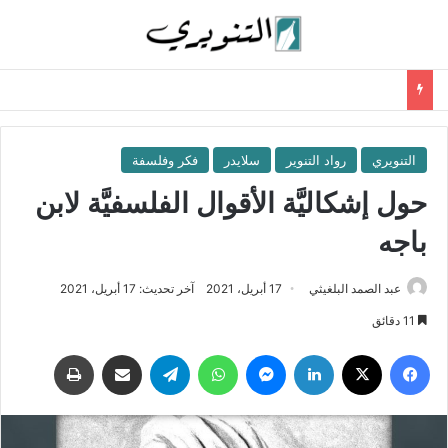
التنويري
رواد التنوير
سلايدر
فكر وفلسفة
حول إشكاليَّة الأقوال الفلسفيَّة لابن
باجه
عبد الصمد البلغيثي
17 أبريل، 2021
آخر تحديث: 17 أبريل، 2021
11 دقائق
فيسبوك
‫X
لينكدإن
ماسنجر
واتساب
تيلقرام
مشاركة عبر البريد
طباعة