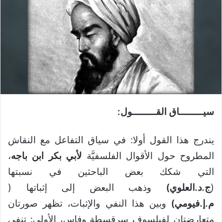
سيــــــــاق القــــــــول:
يندرج هذا القول أولا: في سياق التفاعل مع النقاش
المطروح حول الأقوال الفلسفيَّة
لأبي بكر ابن باجه
،
التي شكك بعض الباحثين في نسبتها
(
ج.د.العلوي)
وذهب البعض إلى إثباتها (
م.إ.فيومي)
وبين هذا النفي والإثبات، تظهر صورتان
متعارضتان لفيلسوف سرقسطة وفاس، الأولى: تنفي