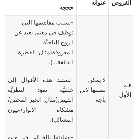
الفروض
عنوانه
حججه
-بسبب مفاهيمها التي
توظف في معنى بعيد عن
الروح الباجيَّة
المعروفة(مثال: الفطرة
الفائقة…).
لا يمكن
-تستند هذه الأقوال إلى
ف:
نسبتها لابن
خلفيَّة تعود لنظريَّة
الأول
باجه
الفيض(مثال: الخير المحض/
مشكاة الأنوار/عيون
المسائل).
-إشادتها بالغزالي في حين