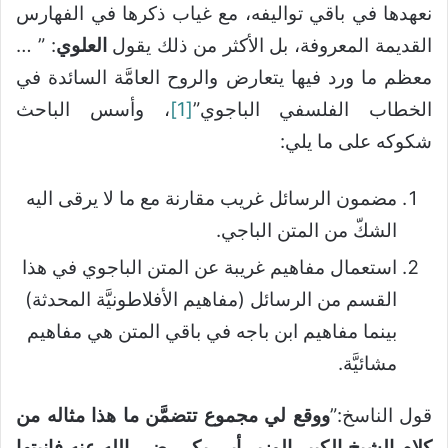
نعهدها في باقي تواليفه، مع غياب ذكرها في الفهارس
القديمة المعروفة، بل الأكثر من ذلك يقول
العلوي
: ” …
معظم ما ورد فيها يتعارض والروح العامَّة السائدة في
الخطاب الفلسفي الباجوي”
[1]
، وأسس الباحث
شكوكه على ما يلي:
مضمون الرسائل غريب مقارنة مع ما لا يرقى اليه
الشكّ من المتن الباجي.
استعمال مفاهيم غريبة عن المتن الباجوي في هذا
القسم من الرسائل (مفاهيم الأفلاطونيَّة المحدثة)
بينما مفاهيم ابن باجه في باقي المتن هي مفاهيم
مشائيَّة.
قول الناسخ:”
ووقع لي مجموع تتضمَّن ما هذا مثاله من
كلام الشيخ الكبير الوزير أبي بكر رضي الله عنه فانبتها