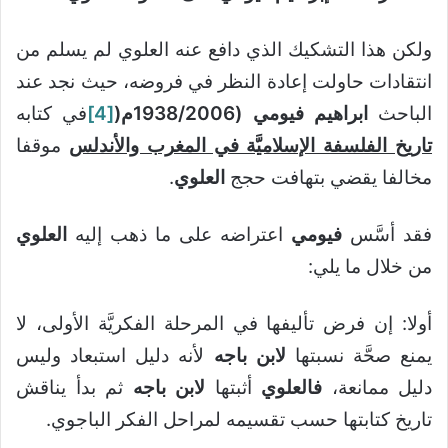
ولكن هذا التشكيك الذي دافع عنه العلوي لم يسلم من
انتقادات حاولت إعادة النظر في فروضه، حيث نجد عند
الباحث
ابراهيم فيومي
(1938
2006م
/
(
[4]
في كتابه
تاريخ الفلسفة الإسلاميَّة في المغرب والأندلس
موقفا
مخالفا يقضي بتهافت حجج
العلوي
.
فقد أسَّس
فيومي
اعتراضه على ما ذهب إليه
العلوي
من خلال ما يلي:
أولا: إن فرض تأليفها في المرحلة الفكريَّة الأولى، لا
يمنع صحَّة نسبتها
لابن باجه
لأنه دليل استبعاد وليس
دليل ممانعة،
فالعلوي
أثبتها
لابن باجه
ثم بدأ يناقش
تاريخ كتابتها حسب تقسيمه لمراحل الفكر الباجوي.