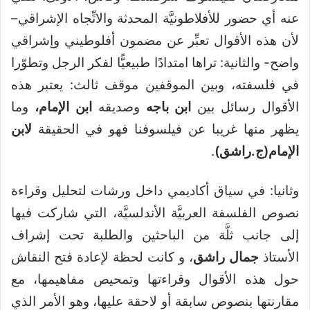
عنه أي حضور للأفلاطونيَّة المحدثة والاتِّجاه الإشراقي–
لأن هذه الأقوال تعبِّر عن مضمون أفلوطيني وإشراقي
واضح- والثانية: تراها امتدادًا طبيعيًّا لفكر الرجل وتطوّرا
في فلسفته، وبين الموقفين موقف ثالث: يعتبر هذه
الأقوال رسائل بين
ابن باجه
وصديقه
ابن الإمام،
وما
يظهر منها غريبا عن فيلسوفنا فهو في الحقيقة
لابن
الإمام(ج.راشق)
.
وثانيا: في سياق أكاديمي داخل ورشات لتحليل وقراءة
نصوص الفلسفة العربيَّة الأندلسيَّة، التي شاركت فيها
إلى جانب ثلَّة من الباحثين والطلبة تحت إشراف
الأستاذ
جمال راشق
، و كانت لحظة لإعادة فتح النقاش
حول هذه الأقوال وقراءتها وتمحيص مفاهيمها، مع
مقارنتها بنصوص سابقة أو لاحقة عليها، وهو الأمر الذي