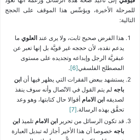
فيومي
إلى تأكيد صحَّة هذه الرسائل وزعمه أنها تعود
للمرحلة الأخيرة، ويؤسِّس هذا الموقف على الحجج
التالية:
هذا الفرض صحيح ثابت، ولا يرى عند
العلوي
ما
يدعم نقده، لأن حججه غير قويَّة بل إنها تعبر عن
عبقريَّة الرجل وإبداعه وتجديده على مستوى
المصطلح الفلسفي
[6]
.
يستشهد ببعض الفقرات التي يظهر فيها أن
ابن
باجه
لم يتم القول في الاتّصال وأنه سوف ينفذ
لصديقه
ابن الامام
أقوالا حال كتابتها، وهو وعد
تحقَّق بهذه الرسالة.
[7]
قد تكون الرسائل من تحرير
ابن الامام
تلميذ
ابن
باجه
خصوصا أن هذا الأخير أجاز له تبديل العبارة