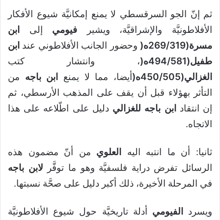
ثم إنّ الجو السرقسطي لا يمنع إمكانيَّة شيوع الأفكار
الأفلاطونيَّة والإشراقيَّة، ويشير
فيومي
إلى
ابن
مسرة(269
319ه
/
(
وحضور الجانب الأفلاطوني عند
ابن
طفيل(494
581ه
/
(
، وانتشار كتب
الغزالي(450
505ه
/
(
أيضا، مما لا يمنع
ابن باجه
من
التأثر بهؤلاء قبل أن يقف على المذهب الأرسطي، ثم
إن انتقاد
ابن باجه
للغزالي
دليل على اطّلاعه على هذا
الاتجاه.
ثانيا: أن ما انتبه اليه
العلوي
من أنّ مضمون هذه
الرسائل تفرض دراية فلسفيَّة وهو ما توفَّر
لابن
باجه
في المرحلة الأخيرة، ذلك أكبر دليل على صحَّة نسبتها.
ويسرد
الفيومي
أدلة تاريخيَّة حول شيوع الأفلاطونيَّة