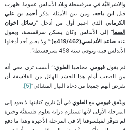
والاشراقيَّة في سرقسطة وبلاد الأندلس عموما، ظهرت
قبل
ابن باجه
، ومن بين الأمثلة يذكر
أحمد
بن علي
الكرماني
الذي اعتبر أول من أدخل
“رسائل اخوان
الصفا
” إلى الأندلس وكان يسكن سرقسطة، ويقول
عنه
صاعد الأندلسي(419
462ه
/
(
:” ولا يعلم أحد أدخلها
الأندلس قبله وتوفي سنة 458 بسرقسطة”.
ثم يقول
فيومي
مخاطبا
العلوي
:” ألست ترى معي أنه
من الصعب أمام هذا الحشد الهائل من الفلاسفة أن
نفرض أنهم جميعا من دعاة التيار المشائي”
[5]
.
ويتَّفق
فيومي
مع
العلوي
في أنّ تاريخ كتابتها لا يعود إلى
المرحلة الأولى لأنها تستلزم دراية بعلوم فلسفيَّة وخبرة
لم تتوفَّر لفيلسوفنا إلا في المرحلة الأخيرة وهذا ما دفع