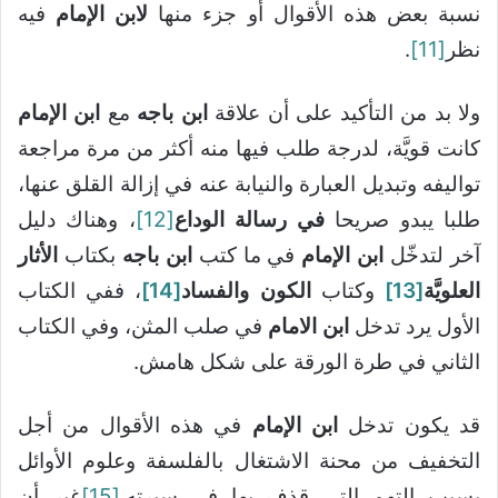
نسبة بعض هذه الأقوال أو جزء منها
لابن الإمام
فيه
نظر
[11]
.
ولا بد من التأكيد على أن علاقة
ابن باجه
مع
ابن الإمام
كانت قويَّة، لدرجة طلب فيها منه أكثر من مرة مراجعة
تواليفه وتبديل العبارة والنيابة عنه في إزالة القلق عنها،
طلبا يبدو صريحا
في رسالة الوداع
[12]
، وهناك دليل
آخر لتدخّل
ابن الإمام
في ما كتب
ابن باجه
بكتاب
الأثار
العلويَّة
[13]
وكتاب
الكون والفساد
[14]
، ففي الكتاب
الأول يرد تدخل
ابن الامام
في صلب المثن، وفي الكتاب
الثاني في طرة الورقة على شكل هامش.
قد يكون تدخل
ابن الإمام
في هذه الأقوال من أجل
التخفيف من محنة الاشتغال بالفلسفة وعلوم الأوائل
بسبب التهم التي قذف بها في سيرته.
[15]
غير أن