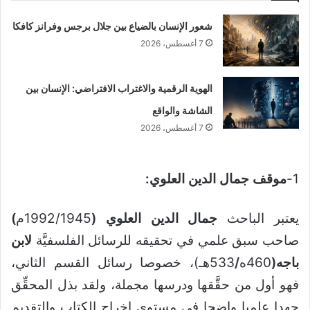
شعور الإنسان بالضياع بين جلال برجس وفرانز كافكا
7 أغسطس، 2026
الهوية الرقمية والاغتراب الافتراضي: الإنسان بين
الشاشة والواقع
7 أغسطس، 2026
1-
موقف جمال الدين العلوي:
يعتبر الباحث
جمال الدين العلوي
(
1992/1945م
)
صاحب سبق علمي في تحقيقه للرسائل الفلسفيَّة
لابن
باجه
(
460ه
/
533هـ)، خصوصا رسائل القسم الثاني،
فهو أول من حقَّقها ودرسها مجملة، ولقد بذل المحقِّق
جهدا علميا واضحا في مستوى إخراج الكتاب والتقديم