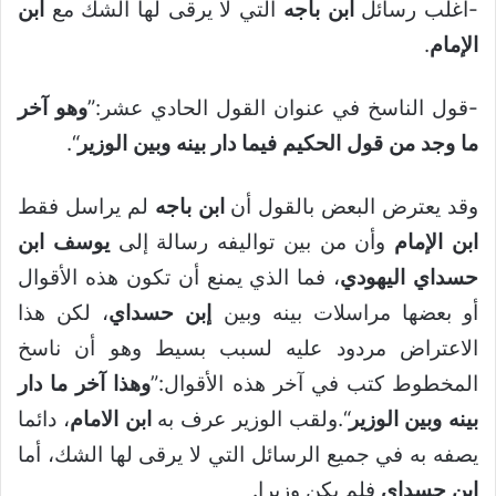
-أغلب رسائل
ابن باجه
التي لا يرقى لها الشك مع
ابن
الإمام
.
-قول الناسخ في عنوان القول الحادي عشر:”
وهو آخر
ما وجد من قول الحكيم فيما دار بينه وبين الوزير
“.
وقد يعترض البعض بالقول أن
ابن باجه
لم يراسل فقط
ابن الإمام
وأن من بين تواليفه رسالة إلى
يوسف ابن
حسداي اليهودي
، فما الذي يمنع أن تكون هذه الأقوال
أو بعضها مراسلات بينه وبين
إبن حسداي
، لكن هذا
الاعتراض مردود عليه لسبب بسيط وهو أن ناسخ
المخطوط كتب في آخر هذه الأقوال:”
وهذا آخر ما دار
بينه وبين الوزير
“.ولقب الوزير عرف به
ابن الامام
، دائما
يصفه به في جميع الرسائل التي لا يرقى لها الشك، أما
ابن حسداي
فلم يكن وزيرا.