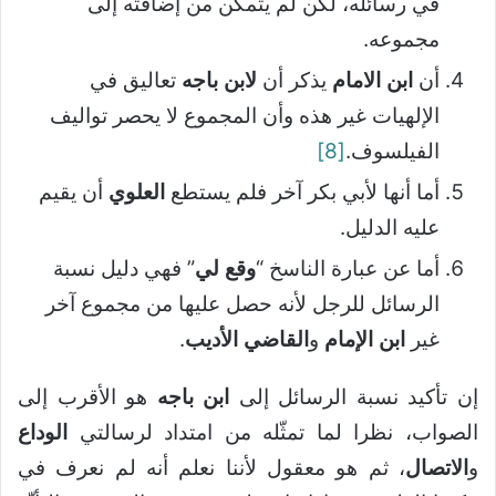
في رسائله، لكن لم يتمكَّن من إضافته إلى
مجموعه.
أن
ابن الامام
يذكر أن
لابن باجه
تعاليق في
الإلهيات غير هذه وأن المجموع لا يحصر تواليف
الفيلسوف.
[8]
أما أنها لأبي بكر آخر فلم يستطع
العلوي
أن يقيم
عليه الدليل.
أما عن عبارة الناسخ “
وقع لي
” فهي دليل نسبة
الرسائل للرجل لأنه حصل عليها من مجموع آخر
غير
ابن الإمام
و
القاضي الأديب
.
إن تأكيد نسبة الرسائل إلى
ابن باجه
هو الأقرب إلى
الصواب، نظرا لما تمثّله من امتداد لرسالتي
الوداع
و
الاتصال
، ثم هو معقول لأننا نعلم أنه لم نعرف في