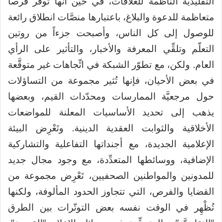
التقليدية الناظمة للعلاقات، في حين أنها توفّر فرصاً
متعاظمة للدعوة والبلاغ، باعتبارها منصَّات انطلاق رائعة
للوصول إلى كل الناس، وأصبحت جزءاً من روتين
التعلّم وتلقِّي المعرفة والأخبار، والتأثير على الرأي
العام. ولكن، مع تطوّر الشبكة في اتِّجاهات غير متوقَّعة
في بعض الأحيان، فإنها تُثير مجموعة من التساؤلات
حول مرجعيَّة الممارسات ومحدّدات القيم، وبعضها
يذهب إلى تحديد الأساسيات المعلنة للمواضعات
الأخلاقية والثوابت العقدية الدينية. وتَعْرِض البيئة
الإعلامية الجديدة، مع أجنداتها التفاعلية والتشاركية
الإضافية، ووسائطها المتعدِّدة، مع وجود مجال جديد
للمدونين والمواطنين الصحفيين، تَعْرِض مجموعة من
القضايا والفرص، التي تتجاوز الحدود المألوفة، ولكنها
تُظْهِر في الوقت نفسه بعض التوتّرات بين الطرق