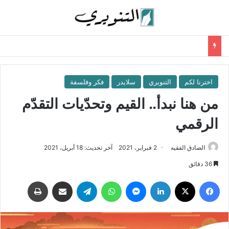
اخترنا لكم
التنويري
سلايدر
فكر وفلسفة
من هنا نبدأ.. القيم وتحدّيات التقدّم
الرقمي
الصادق الفقيه
2 فبراير، 2021
آخر تحديث: 18 أبريل، 2021
36 دقائق
فيسبوك
‫X
لينكدإن
ماسنجر
واتساب
تيلقرام
مشاركة عبر البريد
طباعة