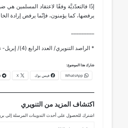
إذًا فالتعدّديَّة وفقًا لاعتقاد المسلمين هي
يرفضها، كما يؤمنون، فإنّما يرفض إرادة الخا
_________
* الراصد التنويري/ العدد الرابع (4)/ إبريل- نيسان 2009.
شارك هذا الموضوع:
WhatsApp
فيس بوك
X
m
اكتشاف المزيد من التنويري
اشترك للحصول على أحدث التدوينات المرسلة إلى بريد
كتابة بريدك الإلكتروني...