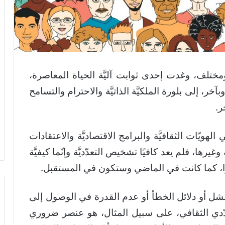
ع ومختلف، وغدت إحدى ثوابت آليَّة الحياة المعاصرة،
خر، إلى بلورة الملكيَّة الذاتيَّة والاحترام والتسامح
ر.
الهويّات الثقافيَّة والبرامج الاقتصاديَّة والاعتقادات
 وغيرها، فلم يعد كافيًا تشخيص التعدّديَّة وإنّما كيفيَّة
ضرًا، كما كانت في الماضي وستكون في المستقبل.
الفشل أو دلائل الخطأ أو عدم القدرة في الوصول إلى
ّدي الثقافي، على سبيل المثال، هو عنصر ضروري