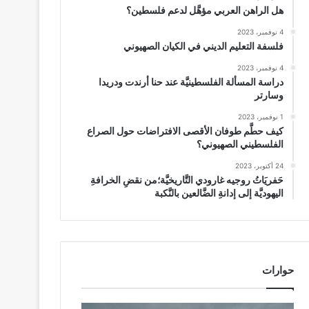
هل الراهن العربي مؤهَّل لدعم فلسطين؟
4 نوفمبر، 2023
فلسفة التعليم الديني في الكيان الصهيوني
4 نوفمبر، 2023
دراسة المسألة الفلسطينيَّة عند حنا أرندت ودريدا
وسارتر
1 نوفمبر، 2023
كيف حطَّم طوفان الأقصى الافتراضات حول الصراع
الفلسطيني الصهيوني؟
24 أكتوبر، 2023
حَفريَاتُ روجيه غارودي التَّاريخيَّة؛من نقضِ الخرافةِ
اليهوديَّة إلى إدانةِ الضَّالعين بالنَّكبة
حوارات