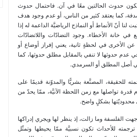
يكون حدوث الحالتين معًا في آن. فاحتمال حدوث
صدفة، كما يعتقد كثير من الناس، أو عدم وجود هدف
 لنا أنّ الأنماط أو النماذج الرياضيَّة الداعمة له إذا
 خانة الأخطاء. وجود التضادّات واللاتضادّات
ن الأخرى في لحظةٍ ثانية، يعني إفراز أوضاع أو
في عدم حدوثها لا تنفي بالمقابل مطلق حدوثها، كما
نفي أصل المطلق أو السرمدي.
 للحقيقة، المصنَّعة بشريًّا والمدوّنة قديمًا على
درة تواصلها مع زمن اللحظة الآنيَّة، ممّا يحدّ من
 محدوديّتها بشكلٍ واضح.
هت الفلسفة وما زالت، إذ ينظر لها ويجري إدراكها
جمته للأحداث تكون نسبيَّة ممّا يحيطها وتمثّل