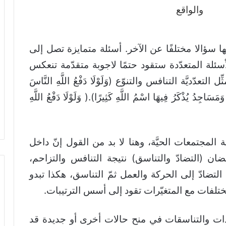
نها سؤالا مختلفًا عن الآخر. أسئلة متمايزة تصل إلى
سئلة المتعدّدة ستقود حتمًا لاجوبة متقدّمة تنعكس
ديَّة التنافس والتنوّع (وَلَوْلَا دَفْعُ اللَّهِ النَّاسَ
مَسَاجِدُ يُذْكَرُ فِيهَا اسْمُ اللَّهِ كَثِيرًا).( وَلَوْلَا دَفْعُ اللَّهِ
المجتمعات الحيَّة، وهنا لا بد من القول إنّ داخل
ن (التضادّ والتناسق) نتيجة التنافس والتزاحم،
التضادّ إلى الحركة والعمل ثمّ التناسق، هكذا تبدو
لمختلفات مع المتغيّرات تقود إلى أسس الترتيبات.
ادات والتناسقات في منح حالات أخرى أو جديدة قد