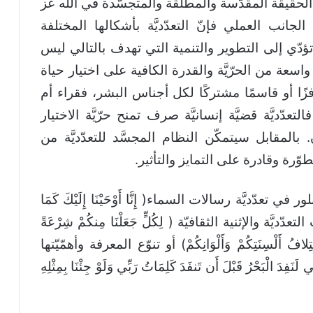
الحقيقة المقدّسة والمطلقة والمتجسّدة في الله عز
انب العملي فإنّ التعدّديَّة بأشكالها المختلفة
ها تؤدّي إلى التطوير والتنمية التي تهدف بالتالي ليس
عة من الحرّيَّة والقدرة الكافية على اختيار حياة
فزًا أو قاسمًا مشتركًا لكل أجناس البشر، فقراء أم
دّديَّة قضيَّة إنسانيَّة صرف تمنح حرّيَّة الاختيار
مقابل سيتمكّن النظام المجسَّد للتعدّديَّة من
طوّرة وقادرة على التمايز والتأثير.
 تعدّديَّة رسالات السماء( إِنَّا أَوْحَيْنَا إِلَيْكَ كَمَا
نب التعدّديَّة والإثنية الثقافيّة ( لِكُلٍّ جَعَلْنَا مِنكُمْ شِرْعَةً
 أَلْسِنَتِكُمْ وَأَلْوَانِكُمْ) أو تنوّع المعرفة وأهمّيّتها
َنَفِدَ الْبَحْرُ قَبْلَ أَن تَنفَدَ كَلِمَاتُ رَبِّي وَلَوْ جِئْنَا بِمِثْلِهِ