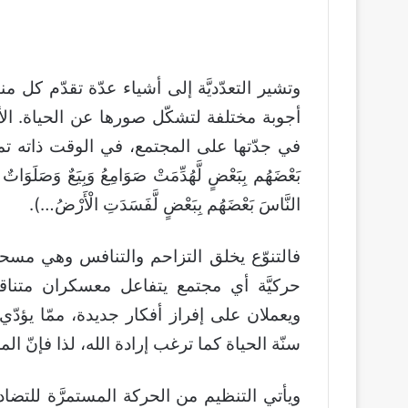
وتشير التعدّديَّة إلى أشياء عدّة تقدّم كل م
أجوبة مختلفة لتشكّل صورها عن الحياة. الأ
في جدّتها على المجتمع، في الوقت ذاته تمثِّل التعدّ
بَعْضَهُم بِبَعْضٍ لَّهُدِّمَتْ صَوَامِعُ وَبِيَعٌ وَصَلَوَاتٌ وَ
النَّاسَ بَعْضَهُم بِبَعْضٍ لَّفَسَدَتِ الْأَرْضُ…).
فالتنوّع يخلق التزاحم والتنافس وهي مسحة 
حركيَّة أي مجتمع يتفاعل معسكران متناقضا
ويعملان على إفراز أفكار جديدة، ممّا يؤدّي 
سنّة الحياة كما ترغب إرادة الله، لذا فإنّ ا
ويأتي التنظيم من الحركة المستمرَّة للتض