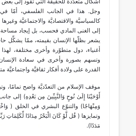
أشكال متعدّدة للحقيقة التي تقود إلى بعض 
وجل. هذا في الجانب الفلسفي، أمّا في الج
كالسياسيَّة والاقتصاديَّة والاجتماعيَّة وغير
إلى الغنى المادي فحسب، بل إيجاد مساحة واس
يشعر بظلّها الإنسان بقيمته، ممّا يشكِّل حا
أغنياء، دول متطوّرة وأخرى مختلفة، لهذا فالتع
وتسهم بصورة وأخرى في سعادة الإنسان. بال
القدرة على ولادة أفكار ثقافيَّة واجتماعيَّة مت
موقف الإسلام من التعدّديَّة واضح تمامًا، وتبلور في
أَوْحَيْنَا إِلَىٰ نُوحٍ وَالنَّبِيِّينَ مِن بَعْدِهِ) إلى جا
وَمِنْهَاجًا) والتنوّع البشري في الخلق ( وَاخْتِلافُ
وتمايزها ( قُل لَّوْ كَانَ الْبَحْرُ مِدَادًا لِّكَلِمَاتِ رَبِّي ل
مَدَدًا).