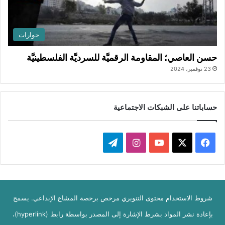
حوارات
حسن العاصي؛ المقاومة الرقميَّة للسرديَّة الفلسطينيَّة
23 نوفمبر، 2024
حساباتنا على الشبكات الاجتماعية
ف
ا
ت
ي
X
Y
ن
ي
س
o
س
ل
شروط الاستخدام محتوى التنويري مرخص برخصة المشاع الإبداعي. يسمح
ب
u
ت
ق
بإعادة نشر المواد بشرط الإشارة إلى المصدر بواسطة رابط (hyperlink)،
و
T
ق
ر