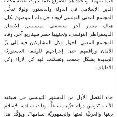
فيما بينهما، ويتجدَّد هذا الصراع كلما أثيرت نقطة مكانة
الدين الإسلامي في الدولة والدستور، ولولا تدخُّل
المجتمع المدني التونسي لإيجاد حل ولم الموضوع لكان
هناك مسار آخر سيعصف بمسلسل الانتقال
الديمقراطي التونسي، وتجنيبها خطر سيناريو آخر، وقاد
المجتمع المدني الحوار وكل المشاركين فيه إلى برِّ
الأمان ورافقهم حتى إخراجهم للوثيقة الدستوريَّة
الجديدة بشكل جمعت وتضمّنت فيه كل الآراء وكل
الأطياف.
جاء الفصل الأول من الدستور التونسي في صيغته
الآتية: “تونس دولة حرَّة مستقلَّة وذات سيادة، الإسلام
دينها والعربيَّة لغتها والجمهوريَّة نظامها”، ويؤكِّد هذا