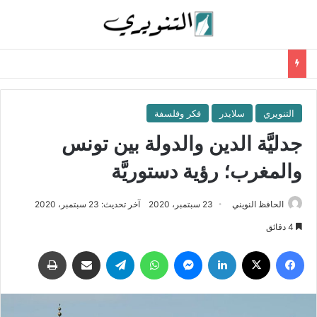
التنويري
سلايدر
فكر وفلسفة
جدليَّة الدين والدولة بين تونس
والمغرب؛ رؤية دستوريَّة
الحافظ النويني
23 سبتمبر، 2020
آخر تحديث: 23 سبتمبر، 2020
4 دقائق
فيسبوك
‫X
لينكدإن
ماسنجر
واتساب
تيلقرام
مشاركة عبر البريد
طباعة