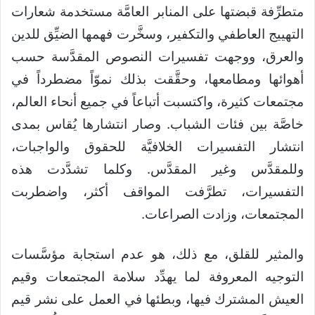
متطرِّفة قبضتها على المنابر العامَّة مستخدمة شعارات
التهييج العاطفي والتكفير، وسخَّرت فهمها الضيِّق للدين
والعرق، ووجهت تفسيرات النصوص المقدَّسة حسب
أهوائها ومطامعها، وحقَّقت بذلك نموّاً مضطرداً في
مجتمعات كثيرة، واكتسبت أتباعاً في جميع أنحاء العالم،
خاصَّة بين فئات الشباب. وصار انتشارها يُقاس بمدى
انتشار التفسيرات الخلافيَّة للحقوق والواجبات،
وللمقدَّس وغير المقدَّس. وكلما تشدَّدت هذه
التفسيرات، تطرَّفت المواقف أكثر، واضطربت
المجتمعات، وزادت الصراعات.
والمثير للقلق، مع ذلك، هو عدم استجابة مؤسَّسات
التوجيه المعروفة لما يهدِّد سلامة المجتمعات وقيم
العيش المشترك فيها، وبطئها في العمل على نشر قيم