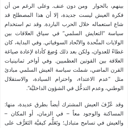
بينهم، بالحوار ومن دون عنف. وعلى الرغم من أن
فكرة العيش ليست جديدة، إلا أن هذا المصطلح قد
شاع استعماله خلال الحرب الباردة. وقد تم استخدام
سياسة “التعايش السلمي” في سياق العلاقات بين
الولايات المتَّحدة والاتّحاد السوفياتي. وفي البداية، كان
غطاءً للعدوان، ولكن بعد ذلك وُضِعَ كأداة لإعادة صياغة
العلاقة بين القوتين العظميين. وفي أواخر ثمانينيات
القرن الماضي، شملت سياسة العيش السلمي مبادئ
مثل “عدم الاعتداء، واحترام السيادة، والاستقلال
الوطني، وعدم التدخُّل في الشؤون الداخليَّة”.
وقد عُرِّفَ العيش المشترك أيضاً بطرق عديدة، منها:
المساكنة والوجود معاً – في الزمان، أو المكان –
والعيش في تسامح متبادل؛ وتَعَلُّم كيفيَّة التَعَرُّف على