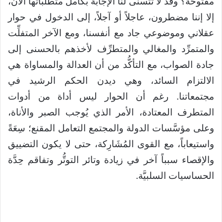
مفتوحة؟ وقد لا تتسنَّى لنا الإجابة بكامل متطلباتها الآن،
إلا إننا مضطرون، عاجلاً أو آجلاً، إلى الدخول في حوار
عقلاني وموضوعي جاد مع أنفسنا، ومع الآخر المتفلِّت
والمتمرِّد والمغالي والمتطرِّف لأخذهم بالحسنى إلى
جادة الصواب، مع التأكُّد من أن العدالة والمساواة هي
الالتزام السائد، وهي ديدن الحكم الرشيد في
مجتمعاتنا. رغم أن الحوار ليس أداة من أدوات
المتطرف المعتادة، الأمر الذي يُوجب الصبر والأناة،
وعلى مؤسَّسات الدولة والمجتمع التعامل المقنع؛ سِعَةً
واستيعاباً، مع القوى المُشَارِكة، حتى لا يكون التضييق
والإقصاء سبباً آخر في زيادة وتائر التوتُّر وتفاقم حِدَّة
الحساسيات السلبيَّة.