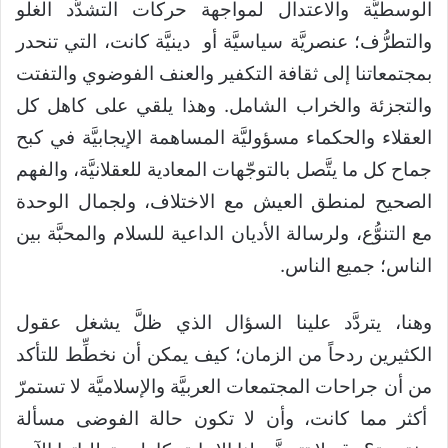
الوسطيَّة والاعتدال لمواجهة حركات التشدُّد الغلو
والتطرُّف؛ عنصريَّة سياسيَّة أو دينيَّة كانت، التي تنحدر
بمجتمعاتنا إلى ثقافة التكفير والعنف الفوضوي والتفتت
والتجزئة والخراب الشامل. وهذا يلقي على كاهل كل
العقلاء والحكماء مسؤوليَّة المساهمة الإيجابيَّة في كبح
جماح كل ما يتَّصل بالتوجّهات المعادية للعقلانيَّة، والفهم
الصحيح لمنطق العيش مع الاختلاف، ولجمال الوحدة
مع التنوُّع، ولرسالة الأديان الداعية للسلام والمحبَّة بين
الناس؛ جميع الناس.
وهنا، يتردَّد علينا السؤال الذي ظلَّ يشغل عقول
الكثيرين ردحاً من الزمان؛ كيف يمكن أن نخطِّط للتأكد
من أن جراحات المجتمعات العربيَّة والإسلاميَّة لا تستمرّ
أكثر مما كانت، وأن لا تكون حالة الفوضى مسألة