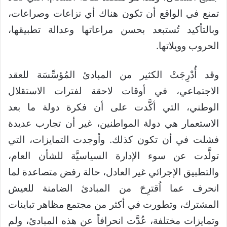
تمنع في الواقع أن تكون هناك أي نزاعات وصراعات،
وبالتأكيد تُستبعد بحسن مراعاتها وعدالة تطبيقها،
الحروب وويلاتها.
وقد أُدْرِجَتْ الكثير من المبادئ المُؤسِّسَة للعقد
الاجتماعي، في أوقات لاحقة لفترات الاستقلال
الوطني، التي أكَّدت على أن فكرة دولة ما بعد
الاستعمار هي دولة المواطنين، غير أن تجارب عديدة
فشلت في أن تكون كذلك. وأوجدت التمايزات، التي
تولَّدت عن سوء الإدارة السياسيَّة للشأن العام،
والتطبيق الإجرائي غير العادل، حالة رفض متصاعدة لما
انحرف عما اُقترِحَ من المبادئ الضامنة للعيش
المشترك، وتطورت في أكثر من مجتمع مظاهر تباينات
وتمايزات مختلفة، عُدَّت انحرافاً عن هذه المبادئ، ولم