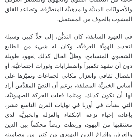
والأصوليّات الدينيَّة والمذهبيَّة المتطرِّفة، وتصاعد القلق
المشوب بالخوف من المستقبل.
في العهود السابقة، كان التديُّن، إلى حدٍّ كبير، وسيلة
لتحديد الهويَّة العرقيَّة، وكان له شيء من الطابع
الشعبوي المتسامح، وظلَّ الحال كذلك لِعهود طويلة
دون أن نشهد تكفيراً واضطرابات وثورات اجتماعيَّة، أو
انفصال ثقافي وانعزال مكاني لجماعات وتميّزها على
أساس الخيريَّة المطلقة، بزعم أن النصّ المقدَّس أراد
لها أن تكون كذلك. ومثلما فعلت الحركة الصهيونيَّة،
التي نشأت في أوربا في نهايات القرن التاسع عشر،
بإعادة إحياء نزعة الإنكفاء والعزلة والخيريَّة لدى
معتنقيها من اليهود، وربطت ربطاً محكماً بين الدين
والعرق، وإفراغ الدين اليهودي من كثير من مضامينه