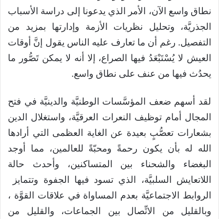
نطاق واسع الآن، الأمر الذي يدعونا إلى دراسة الأسباب
الجذريَّة، وتحليل نظريات الأزمة وإدارتها بمزيد من
التفصيل. رغم أن ما تعارف عليه الناس يقول إنَّ أوقات
العيش لا يُسْتَبْعَدُ فيها الصراع، إلا أنه لا يمكن تَصُّور ما
يحدُث فيها من عنف على نطاق واسع.
لقد أسهم ضعف المؤسَّسات الوطنيَّة والدينيَّة في فتح
المجال أمام توظيف النعرات العرقيَّة، واستغلال الدين
بشعارات تعصُّبٍ بعيدة عن الغاية العظمى التي أرادها
الله له بأن يكون رحمةً ومحبّةً للعالمين، مما أوجد
البغضاء والشحناء بين المتساكنين، وأحدث حالة
اللاتعايش السلبيَّة، الذي تسود فيها الجفوة وتتمايز
الروابط الاجتماعيَّة بعدم المساواة في علاقات القوَّة ،
وبالقليل من الاتِّصال بين الجماعات، والقليل من