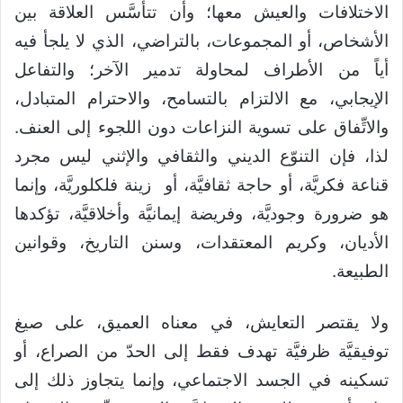
الاختلافات والعيش معها؛ وأن تتأسَّس العلاقة بين
الأشخاص، أو المجموعات، بالتراضي، الذي لا يلجأ فيه
أياً من الأطراف لمحاولة تدمير الآخر؛ والتفاعل
الإيجابي، مع الالتزام بالتسامح، والاحترام المتبادل،
والاتِّفاق على تسوية النزاعات دون اللجوء إلى العنف.
لذا، فإن التنوّع الديني والثقافي والإثني ليس مجرد
قناعة فكريَّة، أو حاجة ثقافيَّة، أو زينة فلكلوريَّة، وإنما
هو ضرورة وجوديَّة، وفريضة إيمانيَّة وأخلاقيَّة، تؤكدها
الأديان، وكريم المعتقدات، وسنن التاريخ، وقوانين
الطبيعة.
ولا يقتصر التعايش، في معناه العميق، على صيغ
توفيقيَّة ظرفيَّة تهدف فقط إلى الحدّ من الصراع، أو
تسكينه في الجسد الاجتماعي، وإنما يتجاوز ذلك إلى