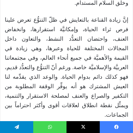
وخلق السلام المستدام.
إنَّ زيادة القناعة بالتعايش في ظلّ التنوُّع تعرض علينا
فرص ثراء الحياة، وإمكانيَّة استقرارها، وانخفاض
العنف، واحتضان التعدُّد النشط، والتعاون داخل
المجالات المختلفة للحياة وعبرها، وهي زيادة في
القيمة والأهميَّة في جميع أنحاء العالم، وفي مجتمعاتنا
العربيَّة والإسلاميَّة خاصة. ورغم أنّ التنوُّع والتعدُّد قديم،
فهو كذلك دائم بدوام الحياة. والوعد الذي يقدِّمه لنا
العيش المشترك هو أنه يوفِّر الوقفة المطلوبة من
التكفير والصراع والعنف لمصلحة الاستقرار والتنمية،
ويمثِّل نقطة انطلاق لعلاقات أقوى وأكثر احتراماً بين
الجماعات.