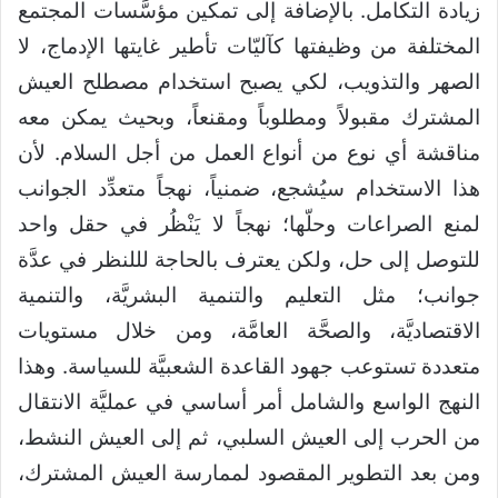
زيادة التكامل. بالإضافة إلى تمكين مؤسَّسات المجتمع
المختلفة من وظيفتها كآليّات تأطير غايتها الإدماج، لا
الصهر والتذويب، لكي يصبح استخدام مصطلح العيش
المشترك مقبولاً ومطلوباً ومقنعاً، وبحيث يمكن معه
مناقشة أي نوع من أنواع العمل من أجل السلام. لأن
هذا الاستخدام سيُشجع، ضمنياً، نهجاً متعدِّد الجوانب
لمنع الصراعات وحلّها؛ نهجاً لا يَنْظُر في حقل واحد
للتوصل إلى حل، ولكن يعترف بالحاجة لللنظر في عدَّة
جوانب؛ مثل التعليم والتنمية البشريَّة، والتنمية
الاقتصاديَّة، والصحَّة العامَّة، ومن خلال مستويات
متعددة تستوعب جهود القاعدة الشعبيَّة للسياسة. وهذا
النهج الواسع والشامل أمر أساسي في عمليَّة الانتقال
من الحرب إلى العيش السلبي، ثم إلى العيش النشط،
ومن بعد التطوير المقصود لممارسة العيش المشترك،