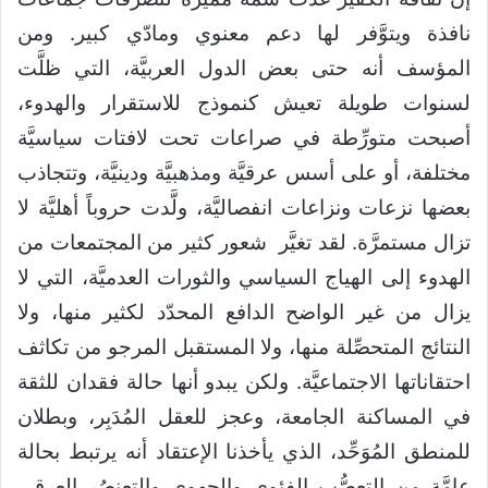
نافذة ويتوَّفر لها دعم معنوي ومادّي كبير. ومن
المؤسف أنه حتى بعض الدول العربيَّة، التي ظلَّت
لسنوات طويلة تعيش كنموذج للاستقرار والهدوء،
أصبحت متورِّطة في صراعات تحت لافتات سياسيَّة
مختلفة، أو على أسس عرقيَّة ومذهبيَّة ودينيَّة، وتتجاذب
بعضها نزعات ونزاعات انفصاليَّة، ولَّدت حروباً أهليَّة لا
تزال مستمرَّة. لقد تغيَّر شعور كثير من المجتمعات من
الهدوء إلى الهياج السياسي والثورات العدميَّة، التي لا
يزال من غير الواضح الدافع المحدّد لكثير منها، ولا
النتائج المتحصِّلة منها، ولا المستقبل المرجو من تكاثف
احتقاناتها الاجتماعيَّة. ولكن يبدو أنها حالة فقدان للثقة
في المساكنة الجامعة، وعجز للعقل المُدَبِر، وبطلان
للمنطق المُوَحِّد، الذي يأخذنا الإعتقاد أنه يرتبط بحالة
عامَّة من التعصُّب الفئوي والجهوي والتعنصُر العرقي