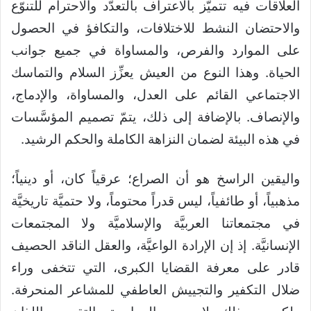
العلاقات فيه تتميَّز بالاعتراف بالتعدُّد والاحترام للتنوّع
والاحتضان النشط للاختلافات، والتكافؤ في الحصول
على الموارد والفرص، والمساواة في جميع جوانب
الحياة. وهذا النوع من العيش يعزِّز السلام والتماسك
الاجتماعي القائم على العدل، والمساواة، والإدماج،
والإنصاف. بالإضافة إلى ذلك، يتمّ تصميم المؤسَّسات
في هذه البيئة لضمان النزاهة الكاملة والحكم الرشيد.
واليقين الراسخ هو أن الصراع؛ عرقياً كان، أو دينياً؛
مذهبياً، أو طائفياً، ليس قدراً محتوماً، ولا حتميَّة تاريخيَّة
في مجتمعاتنا العربيَّة والإسلاميَّة ولا المجتمعات
الإنسانيَّة. إذ إن الإرادة الواعيَّة، والعقل الناقد الحصيف
قادر على معرفة القضايا الكبرى، التي تتخفى وراء
ضلال التكفير والتجييش العاطفي للمشاعر المنحرفة.