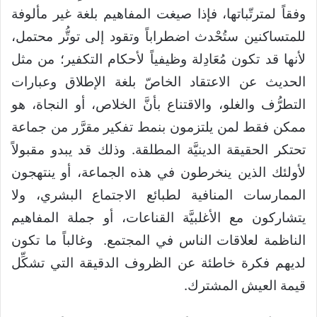
وفقاً لمترتّباتها، فإذا صيغت المفاهيم بلغة غير مألوفة
للمتساكنين ستُحْدث اضطراباً وتقود إلى توتُّر محتمل،
لأنها قد تكون مُعَادِلة وظيفياً لأحكام التكفير؛ من مثل
الحديث عن الاعتقاد الخاصّ بلغة الإطلاق وعبارات
التطرُّف والغلو، والاقتناع بأنَّ الخلاص، أو النجاة، هو
ممكن فقط لمن يلتزمون بنمط تفكير مقرَّر من جماعة
تحتكر الحقيقة الدينيَّة المطلقة. وذلك قد يبدو مقبولاً
لأولئك الذين ينخرطون في هذه الجماعة، أو ينتهجون
الممارسات المنافية لطبائع الاجتماع البشري، ولا
يتشاركون مع الأغلبيَّة القناعات، أو جملة المفاهيم
الناظمة لعلاقات الناس في المجتمع. وغالباً ما تكون
لديهم فكرة خاطئة عن الظروف الدقيقة التي تشكِّل
قيمة العيش المشترك.