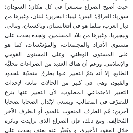
حيث أصبح الصراع مستعراً في كل مكان؛ السودان؛
سوريا؛ العراق؛ اليمن؛ ليبيا؛ البحرين؛ لبنان، وغيرها من
ديار العرب، مثلما هو في أفغانستان، وباكستان، ومالي،
ونيجيريا، وغيرها من بلاد المسلمين. ونجده يحدث على
مستوى الأفراد والمجتمعات، والمؤسَّسات، كما هو
على المستوى الوطني، وعلى المستوى القومي
والإسلامي. ورغم أن هناك العديد من الصراعات محليَّة
الطابع، إلا أنه يتمّ التعبير عنها بطرق متعدّية للحدود
والقيود، وهي في كثير من الحالات مانعة لإحداث
التغيير الاجتماعي المطلوب، لأن التعبير عنها ينزع
للتطرّف في المطالب، ويسعى لإبْدال الضحايا بضحايا
آخرين؛ هُم الطرف المنعوت بالعدو، أو الطرف الآخر
المُخالِف. ومع ذلك، فإن الصراع الذي تزايدت وتائره
خلال العقود الأخيرة، و ويُعَبَّر عنه بعنف يحدث على