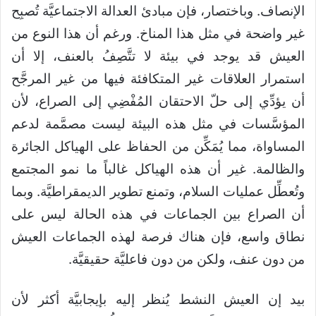
الإنصاف. وباختصار، فإن مبادئ العدالة الاجتماعيَّة تُصبِح
غير واضحة في مثل هذا المناخ. ورغم أن هذا النوع من
العيش قد يوجد في بيئة لا تتَّصِفُ بالعنف، إلا أن
استمرار العلاقات غير المتكافئة فيها من غير المرجَّح
أن يؤدِّي إلى حلّ الاحتقان المُفْضِي إلى الصراع، لأن
المؤسَّسات في مثل هذه البيئة ليست مصمَّمة لدعم
المساواة، مما يُمَكِّن من الحفاظ على الهياكل الجائرة
والظالمة. غير أن هذه الهياكل غالباً ما نمو المجتمع
وتُعطِّل عمليات السلام، وتمنع تطوير الديمقراطيَّة. وبما
أن الصراع بين الجماعات في هذه الحالة ليس على
نطاق واسع، فإن هناك فرصة لهذه الجماعات العيش
من دون عنف، ولكن من دون فاعليَّة حقيقيَّة.
بيد إن العيش النشط يُنظر إليه بإيجابيَّة أكثر لأن