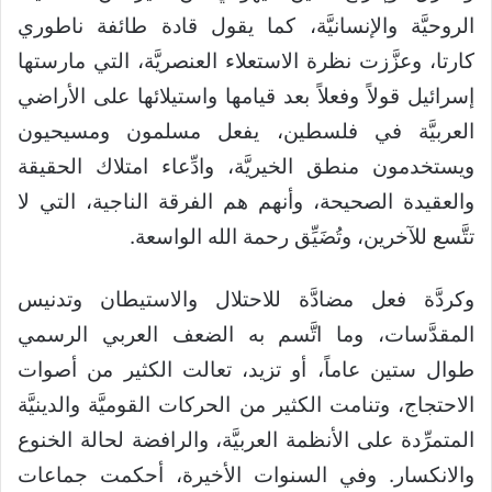
الروحيَّة والإنسانيَّة، كما يقول قادة طائفة ناطوري
كارتا، وعزَّزت نظرة الاستعلاء العنصريَّة، التي مارستها
إسرائيل قولاً وفعلاً بعد قيامها واستيلائها على الأراضي
العربيَّة في فلسطين، يفعل مسلمون ومسيحيون
ويستخدمون منطق الخيريَّة، وادِّعاء امتلاك الحقيقة
والعقيدة الصحيحة، وأنهم هم الفرقة الناجية، التي لا
تتَّسع للآخرين، وتُضَيِّق رحمة الله الواسعة.
وكردَّة فعل مضادَّة للاحتلال والاستيطان وتدنيس
المقدَّسات، وما اتَّسم به الضعف العربي الرسمي
طوال ستين عاماً، أو تزيد، تعالت الكثير من أصوات
الاحتجاج، وتنامت الكثير من الحركات القوميَّة والدينيَّة
المتمرِّدة على الأنظمة العربيَّة، والرافضة لحالة الخنوع
والانكسار. وفي السنوات الأخيرة، أحكمت جماعات