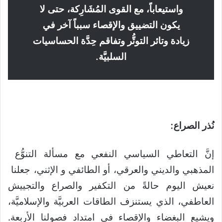
واستيعاباً، مع القوى المُشَارِكة، حتى لا
يكون التضييق والإقصاء سبباً آخر في
زيادة وتائر التوتُّر وتفاقم حِدَّة الحساسيات
السلبيَّة.
نُذر الصراع:
إنَّ التعاطي السياسي النفعي مع مسألة التنوُّع
المذهبي والديني والعرقي، أو الطائفي و الإثني، جعلنا
نعيش اليوم حالةً من التكفير والصراع والتجييش
العاطفي، الذي يستنزف الطاقات العربيَّة والإسلاميَّة،
ويشيع البغضاء والإقصاء في امتداد فصولنا الأربعة.