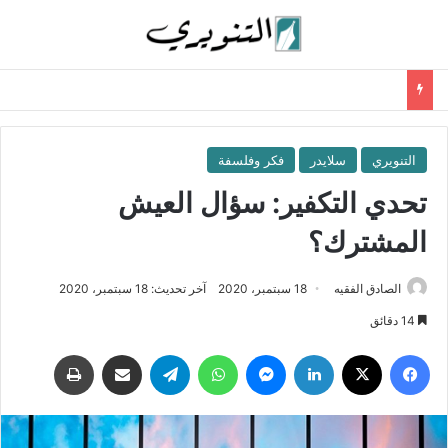
التنويري
سلايدر
فكر وفلسفة
تحدي التكفير: سؤال العيش
المشترك؟
الصادق الفقيه
18 سبتمبر، 2020
آخر تحديث: 18 سبتمبر، 2020
14 دقائق
فيسبوك
‫X
لينكدإن
ماسنجر
واتساب
تيلقرام
مشاركة عبر البريد
طباعة