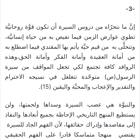
-3-
إنَّ ما نتحرّاه من دروس السيرة أن تكون قوَّة روحانيَّة
تطوي عوارض الزمن فيما تفيض به من حياة إنسانيَّة،
وتتحلَّى به من قيم حيَّة يأتم بها المقتدي فيما اضطلع به
من أمانة العقيدة وأمانة الفكر وأمانة الحق،وهذه
الروافد كافة تجتمع لكي تجعل المواقف من سيرة
الرسول(ص) متوحّدة تتغلغل في نسيجه الاحترام
والتقدير والإعجاب والمحبَّة واليقين (15).
والنبوَّة هي عصب السيرة وسداها ولحمتها، ولن
يستطيع المنهج التاريخي الإحاطة بجميع أبعادها والنفاذ
إلى مقاصدها وإدراك حقائقها، لأن الفهم الجاد للسيرة
يقتضي منهجا متماسكا قادرا على الفهم الحقيقي