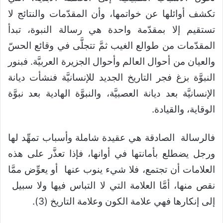
تكشف أوائلها عن خواتمها، وأن المقدّمات والنتائج لا
تستقيم إلا بمقدّمة واحدة هي رسالة النبوة، تبدأ
المقدّمات من طوالع الغيب ثمَّ تتجلَّى في وقائع الحسّ
والعيان من أحوال العالم وأحوال الجزيرة العربيَّة. فبنور
النبوَّة بزغ فجر التاريخ الجديد للإنسانيَّة فنشأت ديانة
الإنسانيَّة بعد ديانة العصبيَّة، والنبوَّة الهادية بعد نبوَّة
الوقاية، والقيادة.
فالرسالة الصادقة هي عقيدة شاملة وأسباب تمهِّد لها
ورجل يضطلع بأمانتها في أوانها، فإذا تعذَّر على هذه
العلامات أن تجتمع، فلا شيء ينوب عنها أو يعوِّض ممَّا
نقص منها، أمَّا العلامة التي لا التباس فيها ولا سبيل
إلى إنكارها فهي علامة الكون وعلامة التاريخ (3).