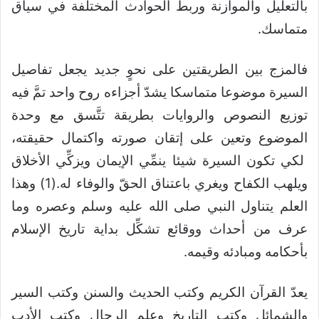
بالتعليل والموازنة وربط الحوادث المختلفة في سياق
متماسك.
فالمزج بين الطريقتين على نحوٍ جديد يجعل تفاصيل
السيرة موضوعا متماسكا يشدّ أجزاءه روح واحد تمَّ فيه
توزيع النصوص والروايات بطريقة تتَّسق مع وحدة
الموضوع وتعين على إتقان صورته واكتمال حقيقته،
لكي تكون السيرة شيئا ينمِّي الإيمان ويزكِّي الأخلاق
ويلهب الكفاح ويغري باعتناق الحقّ والوفاء له.(1) وهذا
العلم يتناول النبي صلى الله عليه وسلم وعصره وما
عرف من أحداث ووقائع تشكِّل بداية تاريخ الإسلام
بأحكامه ومبادئه وقيمه.
يعدّ القرآن الكريم وكتب الحديث والسنن وكتب السير
والشمائل وكتب التاريخ وعلم الرجال وكتب الأدب