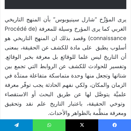
يرى المؤرِّخ “شارل سينيوبوس” بأن المنهج التاريخي
الغربي كما يرى المؤرخ وسيلة للمعرفة (Procédé de
connaissance) وقصد بذلك ان المنهج التاريخي هو
أسلوب يطبق على مادة للكشف عن الحقيقة، بمعنى
أن التاريخ ليس علما للوقائع بل معرفة بخبر الوقائع.
وتفسير للحوادث للكشف عن الروابط التي تجمع بين
شتاتها وتجعل منها وحدة متماسكة متفاعلة ممتدَّة في
الزمان والمكان، ولكي نفهم الحادثة يجب توفّر معرفة
علميَّة يتوصَّل لها عن طريق البحث أو الاستقصاء
وتوخي الحقيقة، باعتبار التاريخ علم نقد وتحقيق
ومعرفة منظَّمة بالظواهر والأحداث.
لكل معرفة أو علم منهجه الضابط والمنظّم فإذا كان