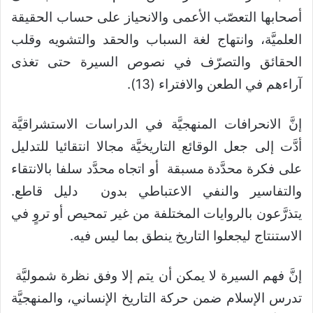
أصحابها التعصّب الأعمى والانحياز على حساب الحقيقة
العلميَّة، وانتهاج لغة السباب والحقد والتشويه وقلب
الحقائق والتصرّف في نصوص السيرة حتى تغذى
آراءهم في الطعن والافتراء (13).
إنَّ الانحرافات المنهجيَّة في الدراسات الاستشراقيَّة
أدَّت إلى جعل الوقائع التاريخيَّة مجالا انتقائيا للتدليل
على فكرة محدَّدة مسبقة أو اتجاه محدَّد سلفا بالانتقاء
والتفاسير والنفي الاعتباطي بدون دليل قاطع.
يتذرَّعون بالروايات المختلفة من غير تمحيص أو تروٍ في
الاستنتاج ليجعلوا التاريخ ينطق بما ليس فيه.
إنَّ فهم السيرة لا يمكن أن يتم إلا وفق نظرة شموليَّة
تدرس الإسلام ضمن حركة التاريخ الإنساني، والمنهجيَّة