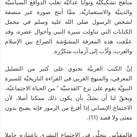
مناهج تشكيكيَّة ونوايا عدائيَّة تغلب الدوافع السياسيَّة
والدينيَّة والاستعماريَّة، ممَّا أنتج صورة غير منصفة
لشخص الرسول صلى الله عليه وسلم في مجمل
الكتابات التي تناولت سيرة النبي وأحوال عصره، وقد
عمَّقت هذه المعرفة المشوّشة الصراع بين الإسلام
والغرب، وأدَّت إلى أزمات متكرِّرة.
إنَّ الكتب الغربيَّة تحتوي على كثير من التضليل
المعرفي، والمنهج الغربي في القراءة التاريخيَّة للسيرة
النبويَّة يقوم على نزع “القدسيَّة ” من الحياة الاجتماعيَّة،
ويحقّ لنا أن نشكّ بأن يكون ذلك ممكنا أصلا، لأن
الاجتماع الإنساني إذا أفرغ من الرموز فإنه يصبح بدون
معنى ولا قصد (11).
فالمقدَّس يتجلَّى في الاجتماع البشري باعتباره حاملا