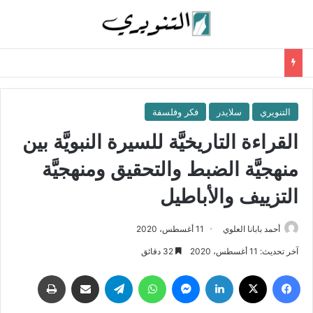
التنويري
سلايدر
فكر وفلسفة
القراءة التاريخيَّة للسيرة النبويَّة بين
منهجيَّة الضبط والتحقيق ومنهجيَّة
التزييف والأباطيل
أحمد بابانا العلوي
11 أغسطس، 2020
آخر تحديث: 11 أغسطس، 2020
32 دقائق
فيسبوك
‫X
لينكدإن
ماسنجر
واتساب
تيلقرام
مشاركة عبر البريد
طباعة