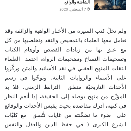
الشاشة والواقع
7 أغسطس، 2026
ولم تخلُ كتب السيرة من الأخبار الواهية والزائفة وقد
تعامل معها العلماء بالتمحيص والنقد وتخلصيها من كل
مع علق بها من زيادات القصص وأوهام الكتاب
وتصحيفات النساخ وتضخيمات الرواة، اعتمد العلماء
التقات المنهج العقلي في نقد الأسانيد والمتن وركَّزوا
على الأسماء والروايات الثابتة، وتوخّوا في رسم
الأحداث التاريخيَّة منطق الترابط الزمني، فلا بد
للمؤرِّخ من منهج يوصله إلى الحقيقة، إذا أنعم النظر
في كنهه، أدرك مقاصده بحيث يقيس الأحداث والوقائع
على ضوء ما تضمَّنته من غايات تتَّسق مع كليَّات
الشرع الكبرى ( في حفظ الدين والعقل والنفس