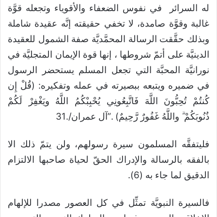
له السرائر في نفوس الضعفاء والأقوياء وتجعله قوَّة
غالبة وقوَّة صامدة، لا تخفي حقيقته إنَّه عقيدة شاملة
وبذلك حقَّقت الرسالة المحمَّديَّة صفة الشمول للعقيدة
الدينيَّة على أتمّ شروطها ، إنها قوة الإيمان المتجليَّة في
نورانيَّة المحبَّة التي تجعل المسلم يستحضر الرسول
في ضميره ويتبعه ببصيرته في عمله وتفكيره: (قُلْ إِن
كُنتُمْ تُحِبُّونَ اللَّهَ فَاتَّبِعُونِي يُحْبِبْكُمُ اللَّهُ ويَغْفِرْ لَكُمْ
ذُنُوبَكُمْ ۗ واللَّهُ غَفُورٌ رَّحِيمٌ) .”آل عمران/.31
فليتفقَّه المسلمون سيرة رسولهم، ولن يتمّ ذلك الا
بالفقه بالرسالة والإدراك الحقّ لحياة صاحبها الالتزام
الدقيق لما جاء به (6).
فالسيرة النبويَّة تمثِّل في كل العصور مصدرا للإلهام