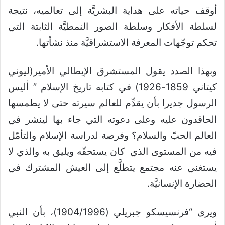
أوقف حياته على هداية البشريَّة إلى تعالميه، نتيجة
لسلطة الأفكار وسلطة الصور النمطيَّة الثابتة التي
تحكم توجّهات المعرفة الاستشراقيَّة منذ نشأتها.
وبهذا الصدد يقول المستشرق الإيطالي الأمير(ليوني
كيتاني 1859-1926) في كتابه تاريخ الإسلام ” أليس
الرسول جديرا بأن يقدِّم للعالم سيرته حتى لا يطمسها
الحاقدون عليه وعلى دعوته التي جاء بها لينشر في
العالم الحبّ والسلام؟ وفرصة لدراسة الإسلام والتأمّل
فيه من المستوى الذي كان يستحقّه ويليق به والذي لا
يستغني عنه مجتمع يتطلَّع إلى العيش المشترك في
الحضارة الإنسانيَّة.
ويرى “فرنسيسكو جبريلي (1904/1996)، بأن النبي