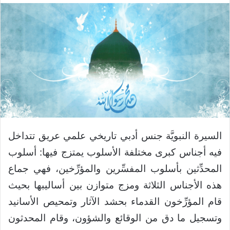
السيرة النبويَّة جنس أدبي تاريخي علمي عريق تتداخل
فيه أجناس كبرى مختلفة الأسلوب يمتزج فيها: أسلوب
المحدِّثين بأسلوب المفسِّرين والمؤرِّخين، فهي جماع
هذه الأجناس الثلاثة ومزج متوازن بين أساليبها بحيث
قام المؤرِّخون القدماء بحشد الآثار وتمحيص الأسانيد
وتسجيل ما دق من الوقائع والشؤون، وقام المحدثون