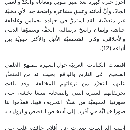
أحرز خبرة كبيرة بعد صبر طويل ومعاناة والكدّ والعمل
الجادّ، وأنَّ أمانته وعمق مشاعره واضحة جدا لأي ذهنيَّة
غير متعصِّبة. لقد استمرَّ في جهاده بحماس وعاطفة
جياشة وإيمان راسخ برسالته الحقَّة وسموّها الديني
والأخلاقي، وكان الشخصيَّة الأنبل والأكثر حيويَّة بين
أتباعه (12).
افتقدت الكتابات الغربيَّة حول السيرة للمنهج العلمي
الصحيح في التاريخ والواقع، بحيث إنه من المتعذَّر
عليهم التجرَّد من نزعاتهم المختلفة، وقد بلغت
تحريفاتهم لسيرة النبي والصحابة مبلغا يخشى على
صورتها الحقيقيَّة من شدَّة التحريف فيها، فقدَّموا لنا
صورا خياليَّة هي أقرب إلى أشخاص القصص والروايات.
أغلب الدراسات صدرت عن أقلام حاقدة غلب على