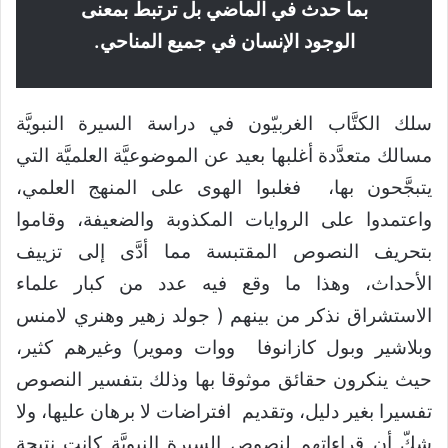
بما حدث في الماضي بل ترتبط بمعنى
الوجود الإنسان في جميع المناحي.
سلك الكتَّاب الغربيّون في دراسة السيرة النبويَّة
مسالك متعدَّدة أغلبها بعيد عن الموضوعيَّة العلميَّة التي
يتبجَّحون بها، فغلبوا الهوى على المنهج العلمي،
واعتمدوا على الروايات المكذوبة والضعيفة، وقاموا
بتحريف النصوص المقتبسة مما أدَّى إلى تزييف
الأحداث، وهذا ما وقع فيه عدد من كبار علماء
الاستشراق نذكر من بينهم ( جولد زهير وهنري لامنس
وبلاشير وبول كازانوفا ووات وموير) وغيرهم كثير،
حيث ينكرون حقائق موثوقا بها وذلك بتفسير النصوص
تفسيرا بغير دليل، وتقديم افتراضات لا برهان عليها، ولا
شكّ أن قراءاتهم لنصوص السيرة النبويَّة كانت نتيجة