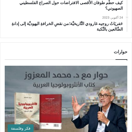
كيف حطَّم طوفان الأقصى الافتراضات حول الصراع الفلسطيني
الصهيوني؟
24 أكتوبر، 2023
حَفريَاتُ روجيه غارودي التَّاريخيَّة؛من نقضِ الخرافةِ اليهوديَّة إلى إدانةِ
الضَّالعين بالنَّكبة
حوارات
فكر وفلسفة