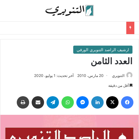
ارشيف الراصد التنويري الورقي
العدد الثامن
التنويري
20 مارس، 2010
آخر تحديث: 1 يوليو، 2020
أقل من دقيقة
فيسبوك
‫X
لينكدإن
ماسنجر
واتساب
تيلقرام
مشاركة عبر البريد
طباعة