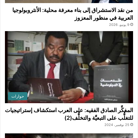
من نقد الاستشراق إلى بناء معرفة محلية: الأنثروبولوجيا
العربية في منظور المعزوز
9 يونيو، 2026
حوارات
المفكِّر الصادق الفقيه: على العرب استكشاف إستراتيجيات
للتغلُّب على التبعيَّة والتخلُّف(2)
25 نوفمبر، 2024