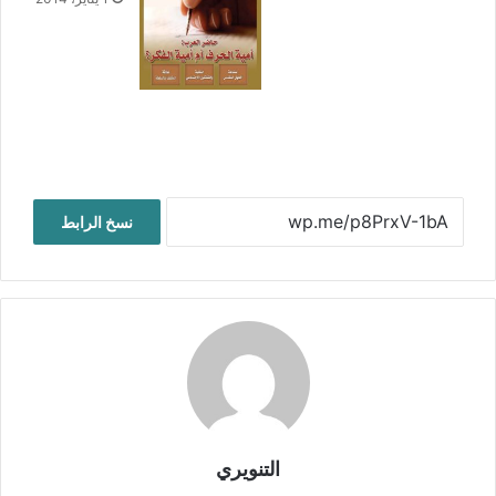
نسخ الرابط
التنويري