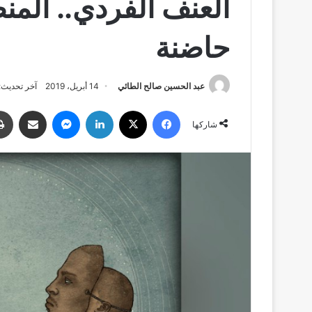
العنف الفردي.. المنطل
حاضنة
عبد الحسين صالح الطائي
14 أبريل، 2019
آخر تحديث: 14 أبريل، 19
فيسبوك
‫X
لينكدإن
ماسنجر
مشاركة عبر البري
شاركها