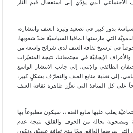
تخلّف الاجتماعي الذي يؤدّي إلى استفحال قيم الثأر
لسياسة بدور كبير في تصعيد وتيرة العنف وانتشاره،
ويَّة التي مارستها المافيا السياسيَّة ضدّ شعوبها،
وظاً في ترسيخ ثقافة العنف لدى شرائح واسعة من
الأعراف الإيجابيَّة في مجتمعاتنا، نتيجة المتغيّرات
تقان الطائفي والإثني، إلى جانب الانتشار الواسع
مي، إلى تغذية منابع العنف والتطرّف بشكلٍ كبير،
ً على كل المنافذ التي تعزِّز ظاهرة ثقافة العنف
ماعيَّة يغلب عليها طابع العنف، سيكون مطبوعاً بها
وتة ومصحوبة بحالة من الخوف والقلق، نتيجة عدم
لتي يفرضها الواقع، ممّا ينتج ثقافة عنفيَّة، وتكون