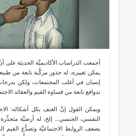
أجمعت الدراسات الأكاديميَّة الحديثة على 
يمكن تغييره، له جذور مركَّبة نابعة من طب
إنسان في أغلب المجتمعات، ولكن بدرجات 
بدوافع نابعة من قساوة القيم والعقائد الاجتماعي
ويمكن القول إنَّ العنف بكل أشكاله: الا
النفسي، الجنسي… إلخ، له أرضيَّة متجذِّرة ف
بضعف الروابط الاجتماعيَّة وتصدُّع القيم الدي