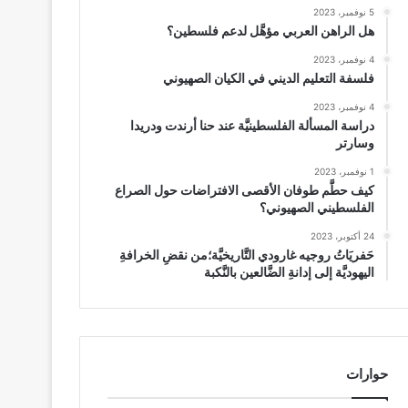
5 نوفمبر، 2023
هل الراهن العربي مؤهَّل لدعم فلسطين؟
4 نوفمبر، 2023
فلسفة التعليم الديني في الكيان الصهيوني
4 نوفمبر، 2023
دراسة المسألة الفلسطينيَّة عند حنا أرندت ودريدا
وسارتر
1 نوفمبر، 2023
كيف حطَّم طوفان الأقصى الافتراضات حول الصراع
الفلسطيني الصهيوني؟
24 أكتوبر، 2023
حَفريَاتُ روجيه غارودي التَّاريخيَّة؛من نقضِ الخرافةِ
اليهوديَّة إلى إدانةِ الضَّالعين بالنَّكبة
حوارات