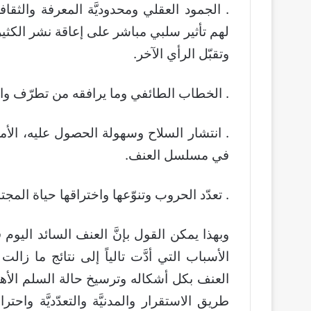
. الجمود العقلي ومحدوديَّة المعرفة والثق
لهم تأثير سلبي مباشر على إعاقة نشر الكثير م
وتقبّل الرأي الآخر.
. الخطاب الطائفي وما يرافقه من تطرّف واح
. انتشار السلاح وسهولة الحصول عليه، الأم
في مسلسل العنف.
. تعدّد الحروب وتنوّعها واختراقها حياة المجتم
وبهذا يمكن القول بإنَّ العنف السائد اليوم ف
الأسباب التي أدَّت تالياً إلى نتائج ما ز
العنف بكل أشكاله وترسيخ حالة السلم الأهلي
طريق الاستقرار والمدنيَّة والتعدّديَّة واح