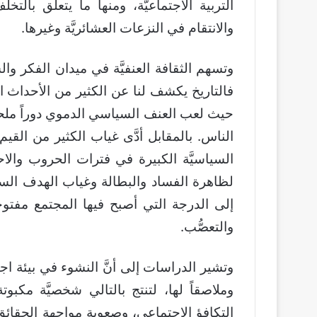
التربية الاجتماعيَّة، ومنها ما يتعلَّق بال
والانتقام في النزعات العشائريَّة وغيرها.
وتسهم الثقافة العنفيَّة في ميدان الفكر وا
فالتاريخ يكشف لنا عن الكثير من الأحداث الدم
حيث لعب العنف السياسي الدموي دوراً ملح
الناس. بالمقابل أدَّى غياب الكثير من القيم و
السياسيَّة الكبيرة في فترات الحروب والاح
لظاهرة الفساد والبطالة وغياب الهدف السا
إلى الدرجة التي أصبح فيها المجتمع مفتوحا
والتعصُّب.
وتشير الدراسات إلى أنَّ النشوء في بيئة اجت
وملاصقاً لها، لتنتج بالتالي شخصيَّة مكب
التكافؤ الاجتماعي، وصعوبة مواجهة الحقائق ا