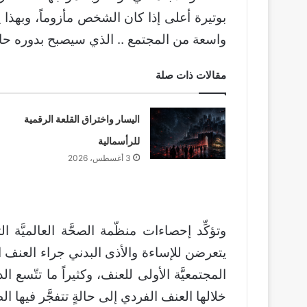
بوتيرة أعلى إذا كان الشخص مأزوماً، وبهذا ي
واسعة من المجتمع .. الذي سيصبح بدوره حاض
مقالات ذات صلة
اليسار واختراق القلعة الرقمية
للرأسمالية
3 أغسطس، 2026
وتؤكِّد إحصاءات منظّمة الصحَّة العالميَّة ا
يتعرضن للإساءة والأذى البدني جراء العنف ا
المجتمعيَّة الأولى للعنف، وكثيراً ما تتّسع 
خلالها العنف الفردي إلى حالةٍ تتفجَّر فيها ال