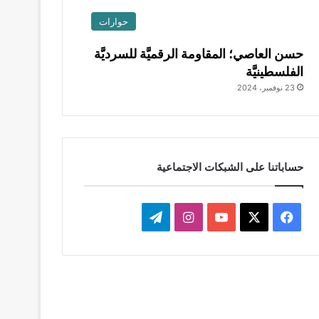
حوارات
حسن العاصي؛ المقاومة الرقميَّة للسرديَّة
الفلسطينيَّة
23 نوفمبر، 2024
حساباتنا على الشبكات الاجتماعية
‫X
فيسبوك
‫YouTube
انستقرام
تيلقرام