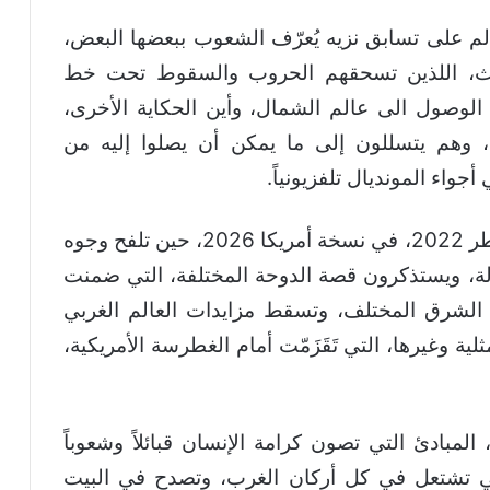
لم على تسابق نزيه يُعرّف الشعوب ببعضها البعض،
ديث، اللذين تسحقهم الحروب والسقوط تحت خط
لوصول الى عالم الشمال، وأين الحكاية الأخرى،
، وهم يتسللون إلى ما يمكن أن يصلوا إليه من
جواء المونديال تلفزيونياً.
ومن موافقات الأحداث أن يحضر مونديال قطر 2022، في نسخة أمريكا 2026، حين تلفح وجوه
، ويستذكرون قصة الدوحة المختلفة، التي ضمنت
 الشرق المختلف، وتسقط مزايدات العالم الغربي
ة وغيرها، التي تَقَزَمّت أمام الغطرسة الأمريكية،
لمبادئ التي تصون كرامة الإنسان قبائلاً وشعوباً
التي تشتعل في كل أركان الغرب، وتصدح في البيت