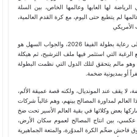
 الرياضة لها العابها وعالمها الخاص، بين السلة
لمها لم يتطبع حتى اليوم، مع كرة القدم العالمية،
 الأمريكي
كان السؤال لماذا تُصّر الولايات المتحدة على رعاية بطولة الفيفا 2026، والجواب السهل هو
 الرغبة التي استثمر فيها ملف الترشيح، ثم هيكلة
وهو مالم يتحقق لتلك الدول التي نظمت البطولة
اً أو بمديونية ضخمة.
 لا يقف عند المونديال، ولكنه قصة عميقة الألم،
العالم لمداورة المصالح بينهم، وهم غالباً شركات
ركها بعض وكلائها في بقية العالم الأسير تحت ضخ
 عكسي، بين انتاج المصالح لعموم سكان الأرض،
ق فاحش ضخّم الكرة المدوّرة، والمتعة الجماهيرية