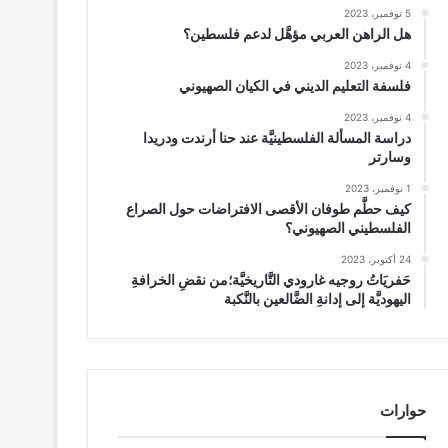
5 نوفمبر، 2023
هل الراهن العربي مؤهَّل لدعم فلسطين؟
4 نوفمبر، 2023
فلسفة التعليم الديني في الكيان الصهيوني
4 نوفمبر، 2023
دراسة المسألة الفلسطينيَّة عند حنا أرندت ودريدا
وسارتر
1 نوفمبر، 2023
كيف حطَّم طوفان الأقصى الافتراضات حول الصراع
الفلسطيني الصهيوني؟
24 أكتوبر، 2023
حَفريَاتُ روجيه غارودي التَّاريخيَّة؛من نقضِ الخرافةِ
اليهوديَّة إلى إدانةِ الضَّالعين بالنَّكبة
حوارات