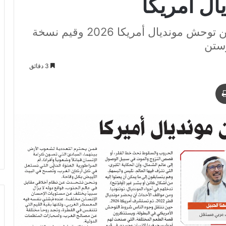
ال أمريكا
صراع الرأسمالية والرياضة: مقارنة بين توحش مونديال أمريكا 2026 وقيم نسخة
وستن
3 دقائق
د
طباعة