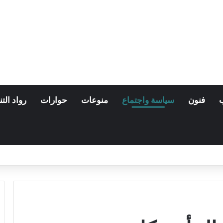
فنون
سياسة واجتماع
منوعات
حوارات
رواد التن