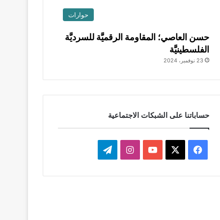
حوارات
حسن العاصي؛ المقاومة الرقميَّة للسرديَّة
الفلسطينيَّة
23 نوفمبر، 2024
حساباتنا على الشبكات الاجتماعية
‫X
فيسبوك
‫YouTube
انستقرام
تيلقرام