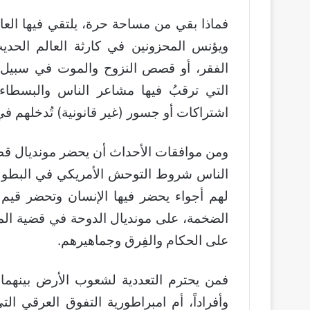
فماذا بقي من مساحة حرة، يلتقي فيها العا
ويؤنس المحزونين في كارثة العالم الح
الفقر، أو قصص النزوح والموت في سبيل ا
التي ترقبُ فيها مشاعر الناس والبسطاء
اشتراكات أو جسور (غير قانونية) تُدخلهم في أ
الناس شروط التوحش الأمريكي في البطولة
لهم أجواء يحضر فيها الإنسان وتحضر قيم
الضخمة، على مونديال الدوحة في قضية المثلي
على الحكام والفِرق وجماهيرهم.
فمن يحترم التعددية لشعوب الأرض بينهما، ا
وأفراداً، أم امبراطورية التفوق العرقي 