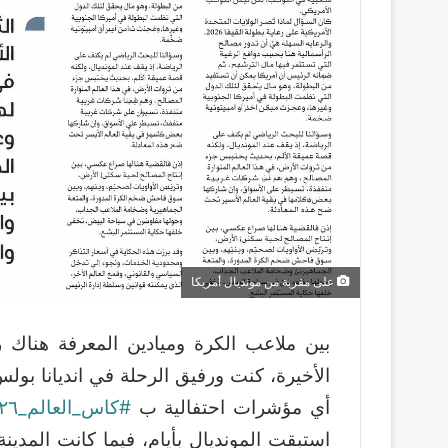
على مقربة من مونديال أمريكا
بين ملاعب الكرة وميادين المعرفة هناك
الأخيرة، كنت ورفيق الرحلة في انديانا ب
أي مؤشرات احتفالية ب
#كاس_العالم_٢٠٢٦
استبقت المونديال بأيام، فيما كانت المدين