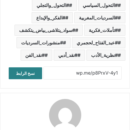
#التحول_السياسي
#التحول_والتجلي
#السرديات_المغربية
#الفكر_والإبداع
#تأملات_فكرية
#سواد_يتلاشى_بياض_يتكشف
#عبد_الفتاح_لحجمري
#منشورات_السرديات
#نظرية_الأدب
#نقد_أدبي
#نقد_الفن
نسخ الرابط