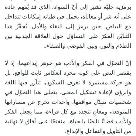
برمزية جليّة تشير إلى أنّ السواد، الذي قد يُفهم عادة
على أنه شر أو معاناة، يحمل في طياته إمكانات تتداخل
مع البياض، حين يرمز إلى النقاء والأمل. يُحفّزُ هذا
التبايُن الفكرَ على التساؤل حول العلاقة الجدلية بين
الظلام والنور، وبين الفوضى والصفاء..
إنّ التحوّل في الفكر والأدب هو جوهر إبداعهما، إذ لا
يقتصر النص على كونه مجرد انعكاس ثابت للواقع، بل
هو حركة مستمرة لا تعرف السكون، تتآزر فيها اللغة
والرؤى لإعادة تشكيل المعنى. يتجلى هذا التحوّل في
شخصيات تتبدّل مواقفها، وأحداث تخرج عن مساراتها
المتوقعة، ومعانٍ تتجدد مع كل قراءة، مما يجعل الفكر
والأدب فضاءً نابضًا بالحياة، منفتحًا على آفاق لا نهائية
من التأويل والتفاعل والإبداع.