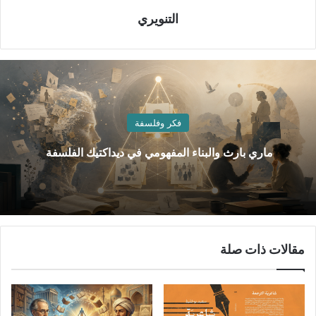
التنويري
فكر وفلسفة
ماري بارث والبناء المفهومي في ديداكتيك الفلسفة
مقالات ذات صلة