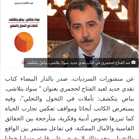
عبد الفتاح لحجمري في كتاب نقدي جديد: سوادٌ يتلاشى، بياضٌ يتكشَّف
عن منشورات السرديات، صدر بالدار البيضاء كتاب
نقدي جديد لعبد الفتاح لحجمري بعنوان ” سواد يتلاشى،
بياض يتكشف: تأملات في التحول والتجلي”، وفيه
يستعرض الكاتب أبحاثا ومواقف تعكس تجارب الحياة
كما تبرزها نصوص أدبية وفكرية، متأرجحة بين الحقائق
القاسية والآمال الممكنة، في تفاعل مستمر بين الواقع
والتخييل، وهو بذلك لا يفرض على قارئه مسارا خطيا