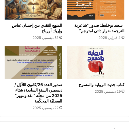
سعيد بوخليط: صدور “شاعرية
المنهج النقدي بين إحسان عباس
الترجمة،حوار ذاتي لمترجم”
وإريك أورباخ
4 فبراير، 2026
31 ديسمبر، 2025
كتاب جديد: الرواية والمسرح
صدور العدد 26/كانون اللأوّل /
ديسمبر، السنة السابعة/ شتاء
29 ديسمبر، 2025
2025 من مجلّة ” نقد وتنوير”
الفصليّة المحكّمة
22 ديسمبر، 2025