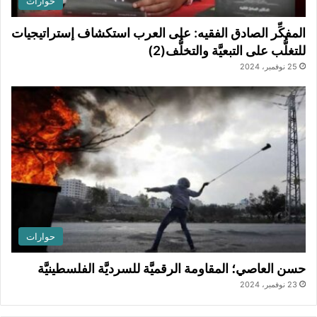
حوارات
المفكِّر الصادق الفقيه: على العرب استكشاف إستراتيجيات
للتغلُّب على التبعيَّة والتخلُّف(2)
25 نوفمبر، 2024
حوارات
حسن العاصي؛ المقاومة الرقميَّة للسرديَّة الفلسطينيَّة
23 نوفمبر، 2024