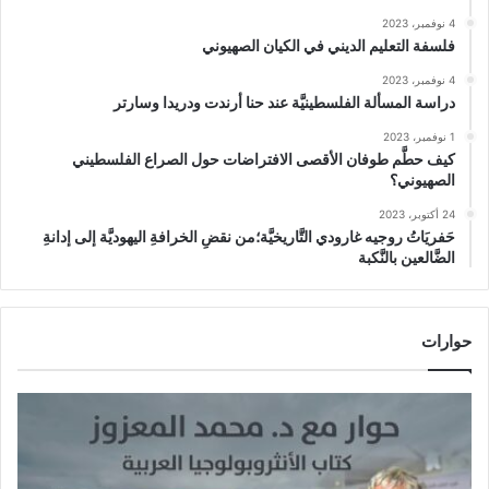
4 نوفمبر، 2023
فلسفة التعليم الديني في الكيان الصهيوني
4 نوفمبر، 2023
دراسة المسألة الفلسطينيَّة عند حنا أرندت ودريدا وسارتر
1 نوفمبر، 2023
كيف حطَّم طوفان الأقصى الافتراضات حول الصراع الفلسطيني
الصهيوني؟
24 أكتوبر، 2023
حَفريَاتُ روجيه غارودي التَّاريخيَّة؛من نقضِ الخرافةِ اليهوديَّة إلى إدانةِ
الضَّالعين بالنَّكبة
حوارات