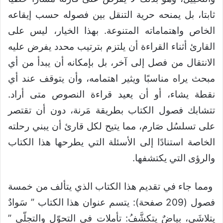
ثابتا، بل يمنحه حرية التنقل بين فصوله حسب إيقاعه
الخاص واهتماماته المتنوعة. بهذا الخيار، ليس على
القارئ أثناء القراءة أن يلتزم بترتيب محدد يفرض عليه
الانتقال من فصل إلى آخر، بل بإمكانه أن يبدأ من أي
مبحث يراه مناسبًا ويثير اهتمامه، وأن يتوقف عند أي
نقطة يشاء، أو أن يعيد قراءة النصوص متى أراد.
تتشابك فصول الكتاب بطريقة مَرنة، دون أن تقتصر
على تسلسُل صَارم، مما يتيح لكل قارئ أن يبني رحلته
الخاصة استنادًا إلى الأسئلة التي يطرحها هذا الكتاب
والرؤى التي يكتشفها.
ومما جاء في تقديم هذا الكتاب الذي يتألف من خمسة
فصول (209 صفحة): يتسم عنوان هذا الكتاب ” سَوادٌ
يتلاشَى، بياضٌ يتكشَّفُ: تأملات في التحوّل والتجلّي ”