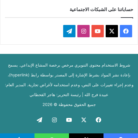
حساباتنا على الشبكات الاجتماعية
‫X
فيسبوك
‫YouTube
انستقرام
تيلقرام
شروط الاستخدام محتوى التنويري مرخص برخصة المشاع الإبداعي. يسمح
بإعادة نشر المواد بشرط الإشارة إلى المصدر بواسطة رابط (hyperlink)،
وعدم إجراء تغييرات على النص، وعدم استخدامه لأغراض تجارية. المدير العام:
عبيدة فرج الله | رئيسة التحرير: هاجر القحطاني
جميع الحقوق محفوظة © 2026
فيسبوك
‫X
‫YouTube
انستقرام
تيلقرام