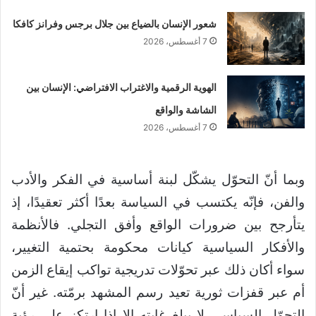
شعور الإنسان بالضياع بين جلال برجس وفرانز كافكا
7 أغسطس، 2026
الهوية الرقمية والاغتراب الافتراضي: الإنسان بين
الشاشة والواقع
7 أغسطس، 2026
وبما أنّ التحوّل يشكّل لبنة أساسية في الفكر والأدب
والفن، فإنّه يكتسب في السياسة بعدًا أكثر تعقيدًا، إذ
يتأرجح بين ضرورات الواقع وأفق التجلي. فالأنظمة
والأفكار السياسية كيانات محكومة بحتمية التغيير،
سواء أكان ذلك عبر تحوّلات تدريجية تواكب إيقاع الزمن
أم عبر قفزات ثورية تعيد رسم المشهد برمّته. غير أنّ
التحوّل السياسي لا يبلغ غايته إلا إذا ارتكز على رؤية