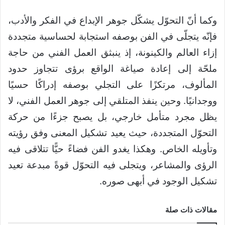
وكما أنّ التحوّل يشكّل جوهر الإبداع في الفكر والأدب،
فإنّه يتجلّى في الفن بوصفه استجابة لحساسية متجددة
إزاء العالم والكينونة، إذ ينبثق العمل الفني من حاجة
ملحّة إلى إعادة صياغة الواقع برؤى تتجاوز حدود
المألوف، مرتكزًا على التجلي بوصفه إدراكًا حسيًا
ووجدانيًا. وحين ينفذ المتلقي إلى جوهر العمل الفني، لا
يظل مجرد متأمل خارجي، بل يصبح جزءًا من حركة
التحوّل المتجددة، حيث يعيد تشكيل المعنى وفق رؤيته
وتأويله الخاص. وهكذا يغدو الفن فضاءً حيًّا تتلاقى فيه
الرؤى والمشاعر، ويتجلى فيه التحوّل قوةً مبدعة تعيد
تشكيل الوجود في أبهى صوره.
مقالات ذات صلة