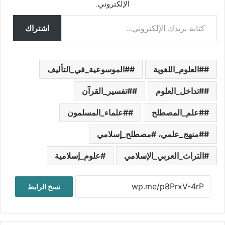
الإلكتروني.
كتابة بريدك الإلكتروني...
اشتراك
#العلوم_اللغوية
#الموسوعية_في_التأليف
#تداخل_العلوم
#تفسير_القرآن
#علم_المصطلح
#علماء_المسلمون
#منهج_علمي، #مصطلح_إسلامي
التراث_العربي_الإسلامي
علوم_إسلامية
نسخ الرابط