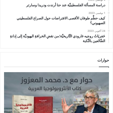
دراسة المسألة الفلسطينيَّة عند حنا أرندت ودريدا وسارتر
1 نوفمبر، 2023
كيف حطَّم طوفان الأقصى الافتراضات حول الصراع الفلسطيني
الصهيوني؟
24 أكتوبر، 2023
حَفريَاتُ روجيه غارودي التَّاريخيَّة؛من نقضِ الخرافةِ اليهوديَّة إلى إدانةِ
الضَّالعين بالنَّكبة
حوارات