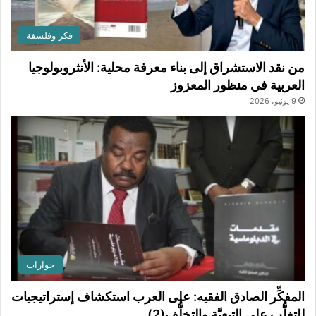
فكر وفلسفة
من نقد الاستشراق إلى بناء معرفة محلية: الأنثروبولوجيا
العربية في منظور المعزوز
9 يونيو، 2026
حوارات
المفكِّر الصادق الفقيه: على العرب استكشاف إستراتيجيات
للتغلُّب على التبعيَّة والتخلُّف(2)