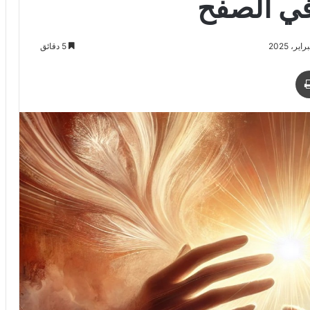
 في الصفح
5 دقائق
د
طباعة