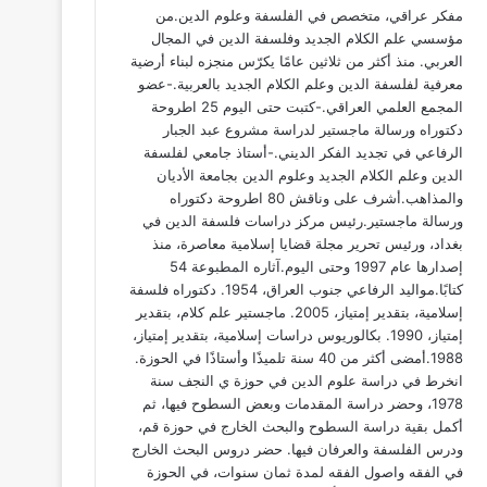
مفكر عراقي، ‏متخصص في الفلسفة وعلوم الدين.من
مؤسسي علم الكلام الجديد وفلسفة الدين في المجال
العربي. منذ أكثر من ثلاثين عامًا يكرّس منجزه لبناء أرضية
معرفية لفلسفة الدين وعلم الكلام الجديد بالعربية.-عضو
المجمع العلمي العراقي.-كتبت حتى اليوم 25 اطروحة
دكتوراه ورسالة ماجستير لدراسة مشروع عبد الجبار
الرفاعي في تجديد الفكر الديني.-أستاذ جامعي لفلسفة
الدين وعلم الكلام الجديد وعلوم الدين بجامعة الأديان
والمذاهب.أشرف على وناقش 80 اطروحة دكتوراه
ورسالة ماجستير.رئيس مركز دراسات فلسفة الدين في
بغداد، ورئيس تحرير مجلة قضايا إسلامية معاصرة، منذ
إصدارها عام 1997 وحتى اليوم.آثاره المطبوعة 54
كتابًا.مواليد الرفاعي جنوب العراق، 1954. دكتوراه فلسفة
إسلامية، بتقدير إمتياز، 2005. ماجستير علم کلام، بتقدير
إمتياز، 1990. بكالوريوس دراسات إسلامية، بتقدير إمتياز،
1988.أمضى أكثر من 40 سنة تلميذًا وأستاذًا في الحوزة.
انخرط في دراسة علوم الدين في حوزة ي النجف سنة
1978، وحضر دراسة المقدمات وبعض السطوح فيها، ثم
أكمل بقية دراسة السطوح والبحث الخارج في حوزة قم،
ودرس الفلسفة والعرفان فيها. حضر دروس البحث الخارج
في الفقه واصول الفقه لمدة ثمان سنوات، في الحوزة