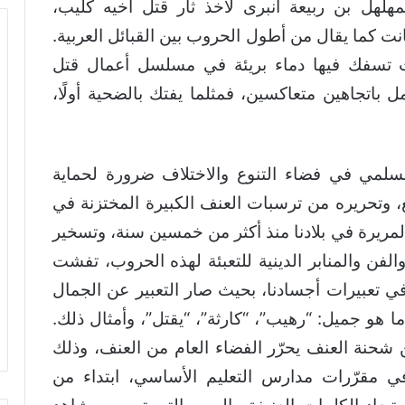
 المهلهل بن ربيعة انبرى لأخذ ثأر قتل أخيه كليب،
 بين القبيلتين 40 سنة، وكانت كما يقال من أطول الحروب بين القبائل العربية.
ت تسفك فيها دماء بريئة في مسلسل أعمال قتل
عمل باتجاهين متعاكسين، فمثلما يفتك بالضحية أولًا،
السلمي في فضاء التنوع والاختلاف ضرورة لحماية
ع، وتحريره من ترسبات العنف الكبيرة المختزنة في
مريرة في بلادنا منذ أكثر من خمسين سنة، ‏وتسخير
الفن والمنابر الدينية للتعبئة لهذه الحروب، تفشت
ي تعبيرات أجسادنا، ‏بحيث صار التعبير عن الجمال
ما هو جميل: “رهيب”، “كارثة”، “يقتل”، وأمثال ذلك.
ن شحنة العنف يحرّر الفضاء العام من العنف، وذلك
في مقرّرات مدارس التعليم الأساسي، ابتداء من