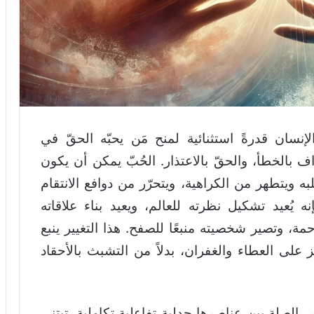
لإنسان قدرةً استثنائية لمنح مَن يحبّه الحقّ في
اف بالخطأ، والحقّ بالاعتذار. الحُبّ يمكن أن يكون
به ويتطهر من الكراهية، ويتحرّر من دوافع الانتقام
نه يُعيد تشكيل نظرته للعالم، ويعيد بناء علاقاته
حمة، وتصير شخصيته منبعًا للصفح. هذا التغيير ينبع
 على العطاء والغفران، بدلاً من التشبث بالأحقاد
ر، الصلة بين عناصرها جدلية تفاعلية تكاملية. تبتني