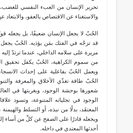
تحرير الإنسان من العبء النفسي للغضب، و
والاستغناء عن الاقتصاص بالعفو، والابتعاد 
الحُبّ لا يجعل الإنسان ضعيفًا، بل يجعله قوي
قد تزجّه في الفتك بمَن يؤذيه. الحُبّ يجعل 
مريرة على سلامه الداخلي، عندما ترتدّ إليه 
من سموم الكراهية، الحُبّ يكفل تحقيق ال
ويعمل الحُبّ بفاعلية على إحداث الانسجام
الحُبّ طاقة تغذّي الأخلاق والمعرفة والتنو
شعورها بوحشة الوجود، وبغربتها في العال
الوجود في تجلياته المتنوعة، وتسود علاقا
المعتقَد، بدلًا من نبذه، أو التسلط والهيمنة 
ويجعله قادرًا على الصفح عن كلِّ من أساء إل
أحدثها المعتدي في داخله.