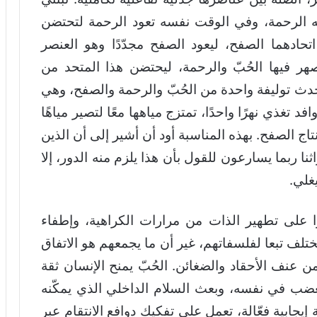
نه الرحمة، وفي الوقت نفسه تعود الرحمة لتحتضن
اتحادهما الصفح، ليعود الصفح مجدّدًا وهو العنصر
صهر فيها الحُبّ والرحمة، ليحتضن هذا المتحد من
ث توليفة واحدة من الحُبّ والرحمة والصفح، وهي
فد تغذي نهرًا واحدًا، تمتزج مياهها معًا لتصير مياهًا
تاج الصفح. بهذه المناسبة أود أن أشير إلى أن الذين
 ربما يسارعون للقول بأن هذا يلزم منه الدور، إلا
غلي.
ا على تطهير الذات من مرارات الكراهية، وإطفاء
تختلف تبعا لفلسفاتهم، غير أن ما يجمعهم هو الاتفاق
ن عنف الأحقاد والضغائن. الحُبّ يمنح الإنسان ثقة
الغضب في نفسه، وبعث السلام الداخلي الذي يمكّنه
 إيجابية فعّالة، تعمل على تفكيك دوافع الانتقام عبر