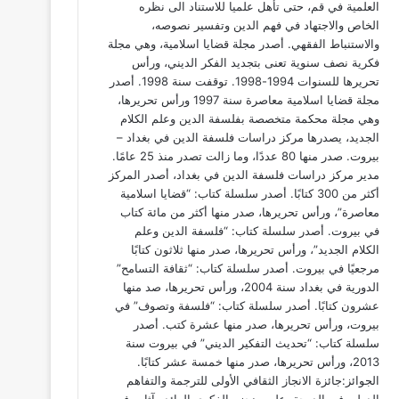
العلمية في قم، حتى تأهل علميا للاستناد الى نظره
الخاص والاجتهاد في فهم الدين وتفسير نصوصه،
والاستنباط الفقهي. أصدر مجلة قضايا اسلامية، وهي مجلة
فكرية نصف سنوية تعنى بتجديد الفكر الديني، ورأس
تحريرها للسنوات 1994-1998. توقفت سنة 1998. أصدر
مجلة قضايا اسلامية معاصرة سنة 1997 ورأس تحريرها،
وهي مجلة محكمة متخصصة بفلسفة الدين وعلم الكلام
الجديد، يصدرها مركز دراسات فلسفة الدين في بغداد –
بيروت. صدر منها 80 عددًا، وما زالت تصدر منذ 25 عامًا.
مدير مركز دراسات فلسفة الدين في بغداد، أصدر المركز
أكثر من 300 كتابًا. أصدر سلسلة كتاب: “قضايا اسلامية
معاصرة”، ورأس تحريرها، صدر منها أكثر من مائة كتاب
في بيروت. أصدر سلسلة كتاب: “فلسفة الدين وعلم
الكلام الجديد”، ورأس تحريرها، صدر منها ثلاثون كتابًا
مرجعيًا في بيروت. أصدر سلسلة كتاب: “ثقافة التسامح”
الدورية في بغداد سنة 2004، ورأس تحريرها، صد منها
عشرون كتابًا. أصدر سلسلة كتاب: “فلسفة وتصوف” في
بيروت، ورأس تحريرها، صدر منها عشرة كتب. أصدر
سلسلة كتاب: “تحديث التفكير الديني” في بيروت سنة
2013، ورأس تحريرها، صدر منها خمسة عشر كتابًا.
الجوائز:جائزة الانجاز الثقافي الأولى للترجمة والتفاهم