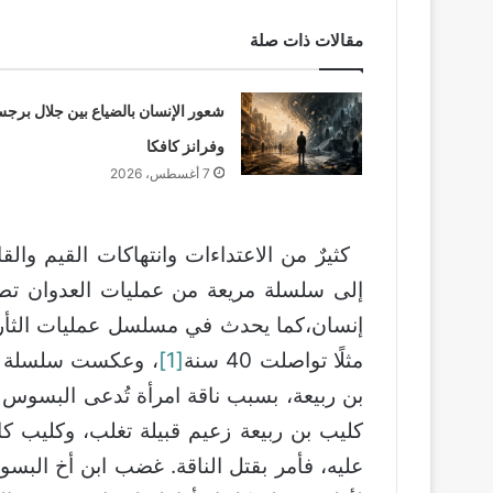
مقالات ذات صلة
شعور الإنسان بالضياع بين جلال برج
وفرانز كافكا
7 أغسطس، 2026
كثيرٌ من الاعتداءات وانتهاكات القيم والقان
إلى سلسلة مريعة من عمليات العدوان تطال 
إنسان،كما يحدث في مسلسل عمليات الثأر 
مثلًا تواصلت 40 سنة
[1]
، وعكست سلسلة موا
بن ربيعة، بسبب ناقة امرأة تُدعى البسوس 
كليب بن ربيعة زعيم قبيلة تغلب، وكليب كا
عليه، فأمر بقتل الناقة. غضب ابن أخ البس