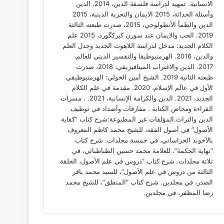
الانسانية. تمهيد لدراسة فلسفة الدين، 2014. الدين
وأسئلة الحداثة، 2015 الايمان والتجربة الدينية، 2015
الدين والظمأ الأنطولوجي، 2015، صدرت طبعته الثالثة
2019. الحب والايمان عند سورن كيركگورد، 2015 علم
الكلام الجديد: مدخل لدراسة اللاهوت الجديد وجدل العلم
والدين، 2016. الهرمنيوطيقا والتفسير الديني للعالم،
2017. الدين والاغتراب الميتافيزيقي، 2018، صدرت
طبعته الثانية 2019. الشيخ أمين الخولي: الهرمنيوطيقي
الأول في عالَم الإسلام، 2020. مقدمة في علم الكلام
الجديد، 2021. الدين والكرامة الإنسانية، 2021. . مسرات
القراءة ومخاض الكتابة . ⁠مفارقات وأضداد في توظيف
الدين والتراث.المؤلفات غير المطبوعة:شرح كتاب “كفاية
الأصول” في أصول الفقه، للشيخ محمد كاظم المعروف
بالآخوند الخراساني، في خمسة مجلدات. شرح كتاب
“نهاية الحكمة”، للعلامة محمد حسين الطباطبائي، في
ثلاثة مجلدات. شرح كتاب “دروس في علم الأصول، الحلقة
الثالثة من دروس في علم الأصول”، للسيد محمد باقر
الصدر، في مجلدين. شرح كتاب “المنطق”، للشيخ محمد
رضا المظفر، في مجلدين.