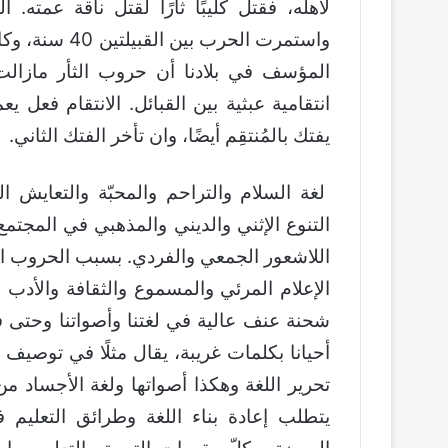
لأهله، فقتل كليبًا ثأرًا لقتل ناقة عمته.
واستمرت الحرب
المؤسف في بلادنا أن حروب الثأر مازال
انتقامية عبثية بين القبائل. الانتقام فعل ي
يفتك بالمُنتقِم أيضًا، وان تأخر الفتك الثاني.
لغة السلام والتراحم والمحبّة والتعايش 
التنوع الإثني والديني والمذهبي في المجتم
اللاشعور الجمعي والفردي. بسبب الحروب ال
الإعلام المرئي والمسموع والثقافة والأدب و
شحنة عنف عالية في لغتنا وأصواتنا وحتى ف
أحيانا بكلمات غريبة، يقال مثلًا في توصيف 
تحرير اللغة وهكذا أصواتها ولغة الأجساد م
يتطلب إعادة بناء اللغة وطرائق التعليم 