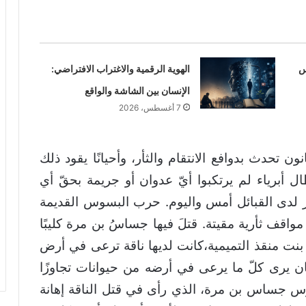
س
الهوية الرقمية والاغتراب الافتراضي:
الإنسان بين الشاشة والواقع
7 أغسطس، 2026
ون تحدث بدوافع الانتقام والثأر، وأحيانًا يقود ذلك
أبرياء لم يرتكبوا أيّ عدوان أو جريمة بحقّ أي
لدى القبائل أمس واليوم. حرب البسوس القديمة
قف ثأرية مقيتة. قتلَ فيها جساسُ بن مرة كليبًا
بنت منقذ التميمية،كانت لديها ناقة ترعى في أرض
ن يرى كلّ ما يرعى في أرضه من حيوانات تجاوزًا
وس جساس بن مرة، الذي رأى في قتل الناقة إهانة