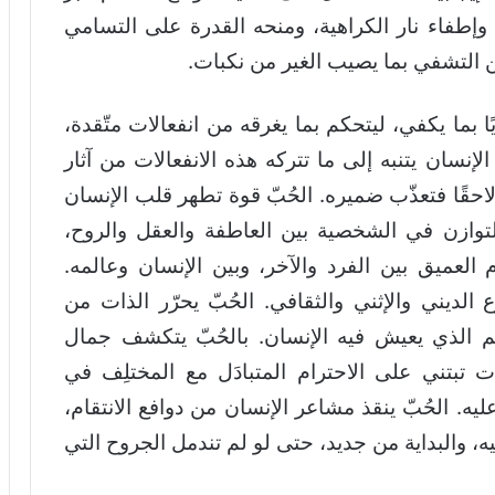
إطفاء نار الكراهية، ومنحه القدرة على التسامي
عن التشفي بما يصيب الغير من نكبات.
ًا بما يكفي، ليتحكم بما يغرقه من انفعالات متّقدة،
الإنسان يتنبه إلى ما تتركه هذه الانفعالات من آثار
لاحقًا فتعذّب ضميره. الحُبّ قوة تطهر قلب الإنسان
توازن في الشخصية بين العاطفة والعقل والروح،
 العميق بين الفرد والآخر، وبين الإنسان وعالمه.
ع الديني والإثني والثقافي. الحُبّ يحرّر الذات من
م الذي يعيش فيه الإنسان. بالحُبّ يتكشف جمال
ت تبتني على الاحترام المتبادَل مع المختلِف في
عليه. الحُبّ ينقذ مشاعر الإنسان من دوافع الانتقام،
يه، والبداية من جديد، حتى لو لم تندمل الجروح التي