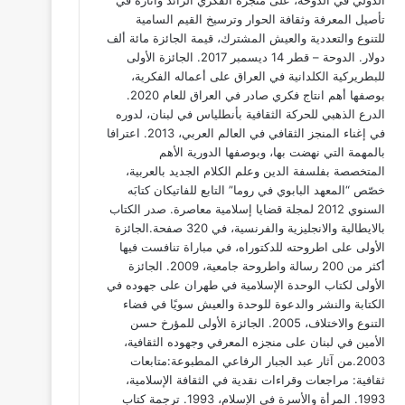
الدولي في الدوحة، على منجزه الفكري الرائد وآثاره في
تأصيل المعرفة وثقافة الحوار وترسيخ القيم السامية
للتنوع والتعددية والعيش المشترك، قيمة الجائزة مائة ألف
دولار. الدوحة – قطر 14 ديسمبر 2017. الجائزة الأولى
للبطريركية الكلدانية في العراق على أعماله الفكرية،
بوصفها أهم انتاج فكري صادر في العراق للعام 2020.
الدرع الذهبي للحركة الثقافية بأنطلياس في لبنان، لدوره
في إغناء المنجز الثقافي في العالم العربي، 2013. اعترافا
بالمهمة التي نهضت بها، وبوصفها الدورية الأهم
المتخصصة بفلسفة الدين وعلم الكلام الجديد بالعربية،
خصّص “المعهد البابوي في روما” التابع للفاتيكان كتابَه
السنوي 2012 لمجلة قضايا إسلامية معاصرة. صدر الكتاب
بالايطالية والانجليزية والفرنسية، في 320 صفحة.الجائزة
الأولى على اطروحته للدكتوراه، في مباراة تنافست فيها
أكثر من 200 رسالة واطروحة جامعية، 2009. الجائزة
الأولى لكتاب الوحدة الإسلامية في طهران على جهوده في
الكتابة والنشر والدعوة للوحدة والعيش سويًا في فضاء
التنوع والاختلاف، 2005. الجائزة الأولى للمؤرخ حسن
الأمين في لبنان على منجزه المعرفي وجهوده الثقافية،
2003.من آثار عبد الجبار الرفاعي المطبوعة:متابعات
ثقافية: مراجعات وقراءات نقدية في الثقافة الإسلامية،
1993. المرأة والأسرة في الإسلام، 1993. ترجمة كتاب