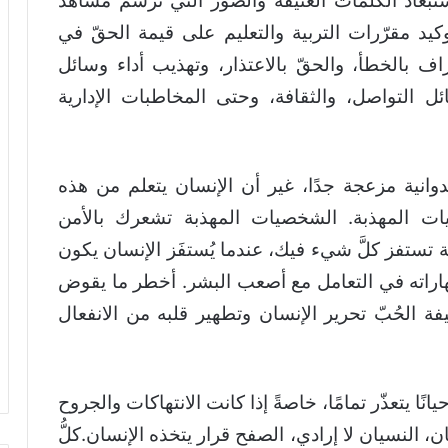
استبعاد الكلمات العنيفة والصور التي ترسم مشاهد
كيد مقرّرات التربية والتعليم على قيمة الحقّ في
راف بالخطأ، والحقّ بالاعتذار، وتهذيب أداء وسائل
 التواصل، والثقافة، وحتى المخاطبات الإدارية
انية مزعجة جدًا، غير أن الإنسان يتعلم من هذه
ات المهذبة. الشخصيات المهذبة تشعرك بالأمن
ة تستفز كلَّ شيء فيك، عندما يُستفَز الإنسان يكون
مهاراته في التعامل مع أصعب البشر. أخطر ما يقوض
ظيفة الحُبّ تحرير الإنسان وتطهير قلبه من الانفعال
ا يتعذّر تمامًا، خاصةً إذا كانت الانتهاكات والجروح
، النسيان لا إرادي، الصفح قرار يتخذه الإنسان.كلُّ