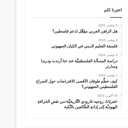
اخترنا لكم
5 نوفمبر، 2023
هل الراهن العربي مؤهَّل لدعم فلسطين؟
4 نوفمبر، 2023
فلسفة التعليم الديني في الكيان الصهيوني
4 نوفمبر، 2023
دراسة المسألة الفلسطينيَّة عند حنا أرندت ودريدا
وسارتر
1 نوفمبر، 2023
كيف حطَّم طوفان الأقصى الافتراضات حول الصراع
الفلسطيني الصهيوني؟
24 أكتوبر، 2023
حَفريَاتُ روجيه غارودي التَّاريخيَّة؛من نقضِ الخرافةِ
اليهوديَّة إلى إدانةِ الضَّالعين بالنَّكبة