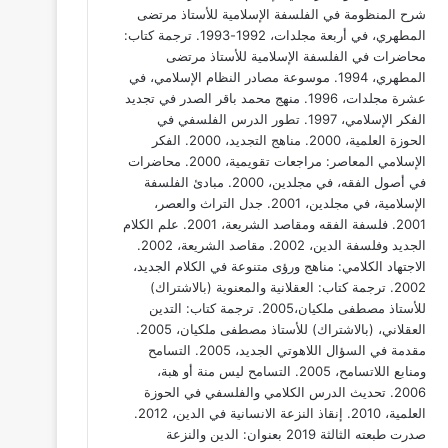
شرح المنظومة في الفلسفة الإسلامية للأستاذ مرتضى
المطهري، في أربعة مجلدات، 1992-1993. ترجمة كتاب:
محاضرات في الفلسفة الإسلامية للأستاذ مرتضى
المطهري، 1994. موسوعة مصادر النظام الإسلامي، في
عشرة مجلدات، 1996. منهج محمد باقر الصدر في تجديد
الفكر الإسلامي، 1997. تطور الدرس الفلسفي في
الحوزة العلمية، 2000. مناهج التجديد، 2000. الفكر
الإسلامي المعاصر: مراجعات تقويمية، 2000. محاضرات
في أصول الفقه، في مجلدين، 2000. مبادئ الفلسفة
الإسلامية، في مجلدين، 2001. جدل التراث والعصر،
2001. فلسفة الفقه ومقاصد الشريعة، 2001. علم الكلام
الجديد وفلسفة الدين، 2002. مقاصد الشريعة، 2002.
الاجتهاد الكلامي: مناهج ورؤى متنوعة في الكلام الجديد،
2002. ترجمة كتاب: العقلانية والمعنوية (بالاشتراك)
للأستاذ مصطفى ملكيان،2005. ترجمة كتاب: التدين
العقلاني، (بالاشتراك) للأستاذ مصطفى ملكيان، 2005.
مقدمة في السؤال اللاهوتي الجديد، 2005. التسامح
ومنابع اللاتسامح، 2005. التسامح ليس منة أو هبة،
2006. تحديث الدرس الكلامي والفلسفي في الحوزة
العلمية، 2010. إنقاذ النزعة الانسانية في الدين، 2012.
صدرت طبعته الثالثة 2019 بعنوان: الدين والنزعة