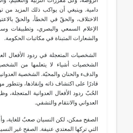
الروضة، وكلّ مقررات التربية والتعليم، و
دامية. وينبغي أن يواكب ذلك المزيد من تو
الاختلاف، والحقّ في الخطأ، والحقّ بالاعت
الإعلام السمعي والبصري، وتطبيقات وسائل
والشعارات المتبناة في مكاتبات الحكومة.
الشخصيات المتعجلة في ردود الأفعال العدو
الشخصيات أشياء لا يتعلمها من الشخصي
والدفء والحنان والمحبّة. الشخصية العدواني
قادرًا على اكتشاف ذاته وإنقاذها، وتتطور 
الحُبّ ردود الأفعال العدوانية المتعجلة، ‏و
العدواني والانتقام والتشفي.
الصفح ممكن، لكن النسيان صعبٌ للغاية، وأحيانً
التي تركها المعتدي عنيفة. الصفح غير النسيان