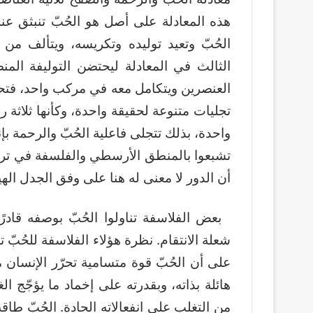
هذه المعادلة على أصل هو الحُبّ تنبثق ع
الحُبّ وتعيد توليده وتكريسه، ويتألف من 
الثالث في المعادلة ليحتضن التوليفة المن
العنصرين ويتكامل معه في مركب واحد، فتحد
تجليات متنوعة لحقيقة واحدة، وكأنها ثلاثة روا
واحدة، بذلك تتجلى فاعلية الحُبّ والرحمة بإن
تشبعوا بالمنطق الأرسطي والفلسفة في تراثنا
أن الدور لا معنى له هنا على وفق الجدل الهي
بعض الفلاسفة تناولوا الحُبّ بوصفه قادرً
شعلة الانتقام. نظرة هؤلاء الفلاسفة للحُبّ 
على أن الحُبّ قوة متسامية تحرّر الإنسان م
هائلة بذاته، وبقدرته على إخماد ما يؤجّج 
من التغلب على انفعالاته الحادة. الحُبّ طاقة