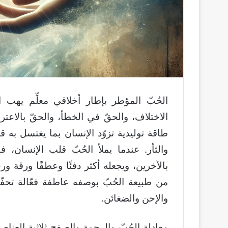
الحُبّ المؤطر بإطار أخلاقي معلِّم يهب ا
الاختلاف، والحقّ في الخطأ، والحقّ بالاعتر
طاقة توليدية تزوّد الإنسان بما يغتسل به قل
والثأر. عندما يملأ الحُبّ قلب الإنسان، فإ
بالآخرين، ويجعله أكثر دفئًا وعطفًا ورقة ور
من طبيعة الحُبّ بوصفه عاطفة فعّالة تحفّز
والإحن والضغائن.
معادلة الحُبّ والرحمة والصفح ثلاثية العناص