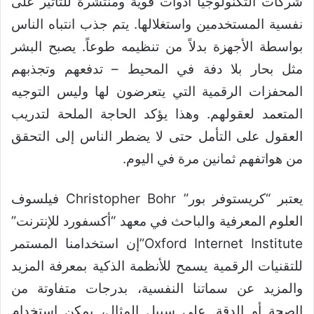
شركات التكنولوجيا أدوات قوية ومنتشرة للتأثير على
نفسية المستخدمين واستغلالها. يتم جذب انتباه الناس
بواسطة الأجهزة بدلاً من تنظيمه طوعاً. يصبح البشر
مثل بحار بلا دفة في المحيط – تدفعهم وتجذبهم
المحفزات الرقمية التي يتعرضون لها وليس التوجيه
المتعمد لعقولهم. وهذا يؤكد الحاجة الملحة لتدريب
العقول على التأمل حتى لا يضطر الناس إلى التحقق
من هواتفهم ثمانين مرة في اليوم.
يعتبر “كريستوفر بور” Christopher Bohr فيلسوف
العلوم المعرفية والباحث في معهد “أكسفورد للإنترنت”
Oxford Internet Institute”إن استخدامنا المستمر
للتقنيات الرقمية يسمح للأنظمة الذكية بمعرفة المزيد
والمزيد عن سماتنا النفسية، بدرجات متفاوتة من
الصحة أو الدقة. على سبيل المثال، يمكن استخدام