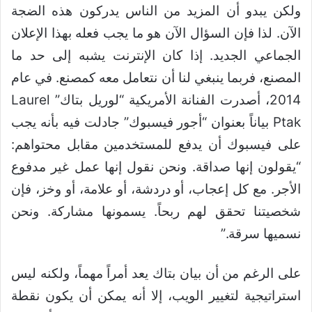
ولكن يبدو أن المزيد من الناس يدركون هذه الضجة
الآن. لذا فإن السؤال الآن هو ما يجب فعله بهذا الإعلان
الجماعي الجديد. إذا كان الإنترنت يشبه إلى حد ما
المصنع، فربما ينبغي لنا أن نتعامل معه كمصنع. في عام
2014، أصدرت الفنانة الأمريكية “لوريل بتاك” Laurel
Ptak بياناً بعنوان “أجور فيسبوك” جادلت فيه بأنه يجب
على فيسبوك أن يدفع للمستخدمين مقابل محتواهم:
“يقولون إنها صداقة. ونحن نقول إنها عمل غير مدفوع
الأجر. مع كل إعجاب، أو دردشة، أو علامة، أو وخز، فإن
شخصيتنا تحقق لهم ربحاً. يسمونها مشاركة. ونحن
نسميها سرقة.”
على الرغم من أن بيان بتاك يعد أمراً مهماً، ولكنه ليس
استراتيجية لتغيير الويب، إلا أنه يمكن أن يكون نقطة