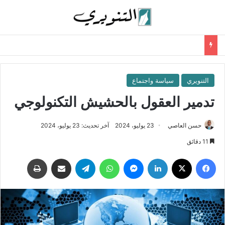
التنويري
سياسة واجتماع
تدمير العقول بالحشيش التكنولوجي
حسن العاصي
23 يوليو، 2024
آخر تحديث: 23 يوليو، 2024
11 دقائق
فيسبوك
‫X
لينكدإن
ماسنجر
واتساب
تيلقرام
مشاركة عبر البريد
طباعة