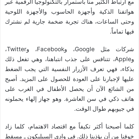
مع ارتباط الكثير منا باستمرار بالتكنولوجيا الرقمية عبر
هواتفنا الذكية وأجهزة الحاسوب والأجهزة اللوحية
وحتى الساعات، هناك تجربة ضخمة جارية لم نشترك
فيها تماماً.
شركات مثل Google، وFacebook، وTwitter،
وApple، تتنافس على جذب انتباهنا، وهي تفعل ذلك
بذكاء، فهي تعرف الأزرار النفسية التي يجب الضغط
عليها لإجبارنا على العودة للحصول على المزيد. أصبح
من الشائع الآن أن يحصل الأطفال في الغرب على
هاتف ذكي في سن العاشرة. وهو جهاز إلهاء يحملونه
في جيوبهم طوال الوقت.
كلما أصبحنا أكثر تكيفاً مع اقتصاد الاهتمام، كلما زاد
خوفنا من أن يؤذينا ذلك. في وادي السيليكون ـ مسقط