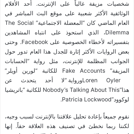
شخصيات مزيفة غالباً على الإنترنت. أحد الأفلام
الوثائقية الأكثر شعبية على موقع البث المباشر في
العام الماضي كان “المعضلة الاجتماعية” The Social
Dilemma، الذي استحوذ على انتباه المشاهدين
بتفسيراته لأخطاء الخصوصية على Facebook. وحتى
بعض الروايات الأكثر إثارة للجدل هذا العام تدور حول
الجوانب المظلمة للإنترنت، مثل رواية “الحسابات
المزيفة” Fake Accounts للكاتبة “لورين أويلر”
Loren Oylerورواية “لا أحد يتحدث عن
هذا”Nobody’s Talking About This للكاتبة “باتريشيا
لوكوود”Patricia Lockwood.
نقوم جميعاً بإعادة تحليل علاقتنا بالإنترنت لسبب وجيه،
لكننا ربما نخطئ في تصنيف هذه العلاقة حقاً. إنها