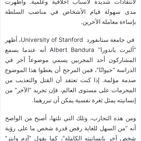
لانتقادات شديدة لأسباب أخلاقية وعلمية. وأظهرت
مدى سهولة قيام الأشخاص في مناصب السلطة
بإساءة معاملة الآخرين.
في جامعة ستانفورد University of Stanford، أظهر
“ألبرت باندورا” Albert Bandura أنه عندما يسمع
المشاركون أحد المجربين يسمي موضوعاً آخر في
الدراسة “حيوانًا”، فمن المرجح أن يعطوا هذا الموضوع
صدمة مؤلمة. إذا كنت تعتقد أن القتل والتعذيب من
المحرمات على مستوى العالم، فإن تجريد “الآخر” من
إنسانيته يمثل ثغرة نفسية يمكن أن تبررهما.
ومن هذه التجارب، وتلك التي تلتها، أصبح من الواضح
أنه “من السهل للغاية رفض قدرة شخص ما على رؤية
شخص آخر بإنسانيته الكاملة”، كما يقول “آدم وايتز”