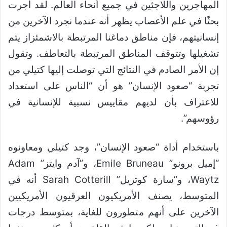
المهاجرين واللاجئين في جميع أنحاء العالم. لقد أجرت
بحثًا في علم الأعصاب يظهر أنه عندما نجرد الآخرين من
إنسانيتهم، فإن مناطق دماغنا المرتبطة بالاشمئزاز يتم
تشغيلها وتتوقف المناطق المرتبطة بالتعاطف. وتقول
إن الأمر الصادم في النتائج التي توصلت إليها كتيلي من
تجربة “صعود الإنسان” هو أن “الناس على استعداد
للاعتراف بأن لديهم مقاييس نسبية للإنسانية في
رؤوسهم”.
باستخدام أداة “صعود الإنسان”، وجد كتيلي ومعاونوه
“إميل برونو” Emile Bruneau، و”آدم وايتز” Adam
Waytz، و”سارة كوتريل” Sarah Cotterill أنه في
المتوسط، يصنف الأمريكيون العرقيون الأمريكيين
الآخرين على أنهم متطورون للغاية، بمتوسط درجات