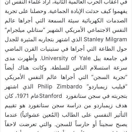
في أعقاب الحرب العالمية الثانية، أراد علماء النفس أن
يفهموا كيف حدثت الإبادة الجماعية. وحصلنا على تجربة
الصدمات الكهربائية سيئة السمعة التي أجراها عالم
النفس الاجتماعي الأمريكي الشهير “ستانلي ميلجرام”
Stanley Milgram الذي اشتهر بتجاربه المثيرة للجدل
حول الطاعة التي أجراها في ستينيات القرن الماضي
في جامعة ييل University of Yale. وأظهرت مدى
سرعة استسلام الناس للسلطة. وكانت هناك أيضاً
“تجربة السجن” التي أجراها عالم النفس الأمريكي
“فيليب زيمباردو” Philip Zimbardo الذي اشتهر
بتجربته في سجن ستانفورد Stanfordعام 1971، كان
هدف زيمباردو من دراسة سجن ستانفورد هو تقييم
التأثير النفسي على الطالب (المُعين عشوائياً) عندما
يصبح سجيناً أو حارساً للسجن. والتي تعرضت لاحقاً