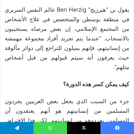
يقول بن “هيرزيج” Ben Herzig عالم النفس السريري
في منطقة بوسطن والمتخصص في علاج الأشخاص
من المجتمع الإسلامي، إن بعض مرضاه يستجيبون
بالانسحاب. “عندما يتم تجريد أفراد مجموعة مهمشة
من إنسانيتهم، فإنهم يميلون للتراجع إلى دوائر مألوفة
حيث يعرفون أنه سيتم قبولهم من قبل أشخاص
مثلهم”.
كيف يمكن كسر هذه الدورة؟
جزء من السبب الذي يجعل بعض الغربيين يجردون
المسلمين من إنسانيتهم هو أنهم يعتقدون أن
المسلمين يجردوهم من إنسانيتهم. لكن هذا الافتراض
خاطئ.
يسبوك
‫X
واتساب
تيلقرام