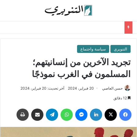
التنويري
سياسة واجتماع
تجريد الآخرين من إنسانيتهم؛
المسلمون في الغرب نموذجًا
حسن العاصي
20 فبراير، 2024
آخر تحديث: 20 فبراير، 2024
12 دقائق
فيسبوك
‫X
لينكدإن
ماسنجر
واتساب
تيلقرام
مشاركة عبر البريد
طباعة