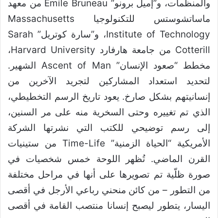
والمنظمات، و”إميل برونو” Emile Bruneau من معهد
ماساتشوستس للتكنولوجيا Massachusetts
Institute of Technology، و”سارة كوتريل” Sarah
Cotterill من جامعة هارفارد Harvard University،
مخطط “صعود الإنسان” Ascent of Man الشهير.
لتحديد استعداد المشاركين لتجريد الآخرين من
إنسانيتهم بشكل صارخ. يعود تاريخ الرسم التخطيطي،
الذي تم تغييره وحتى السخرية منه على مر السنين،
إلى رسم توضيحي للكتب التي نشرتها الشركة
الأمريكية “الحياة الزمنية” Time-Life من ستينيات
القرن الماضي. تُظهر اللوحة خمس شخصيات في
صورة ظلّية تم تصويرها على أنها في مراحل مختلفة
من التطور – من كائن منحني رباعي الأرجل في أقصى
اليسار، يتطور ليصبح إنسانا منتصب القامة في أقصى