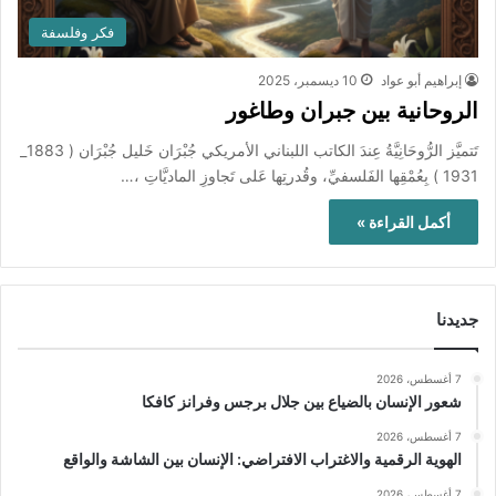
فكر وفلسفة
إبراهيم أبو عواد
10 ديسمبر، 2025
الروحانية بين جبران وطاغور
تَتميَّز الرُّوحَانِيَّةُ عِندَ الكاتب اللبناني الأمريكي جُبْرَان خَليل جُبْرَان ( 1883_
1931 ) بِعُمْقِها الفَلسفيِّ، وقُدرتِها عَلى تَجاوزِ الماديَّاتِ ،…
أكمل القراءة »
جديدنا
7 أغسطس، 2026
شعور الإنسان بالضياع بين جلال برجس وفرانز كافكا
7 أغسطس، 2026
الهوية الرقمية والاغتراب الافتراضي: الإنسان بين الشاشة والواقع
7 أغسطس، 2026