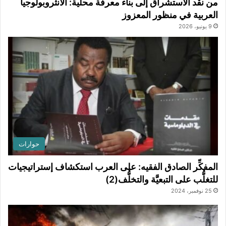
من نقد الاستشراق إلى بناء معرفة محلية: الأنثروبولوجيا
العربية في منظور المعزوز
9 يونيو، 2026
حوارات
المفكِّر الصادق الفقيه: على العرب استكشاف إستراتيجيات
للتغلُّب على التبعيَّة والتخلُّف(2)
25 نوفمبر، 2024