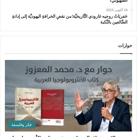
الصهيوني؟
24 أكتوبر، 2023
حَفريَاتُ روجيه غارودي التَّاريخيَّة؛من نقضِ الخرافةِ اليهوديَّة إلى إدانةِ
الضَّالعين بالنَّكبة
حوارات
فكر وفلسفة