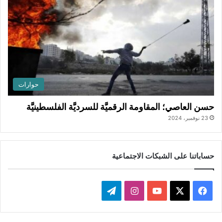
حوارات
حسن العاصي؛ المقاومة الرقميَّة للسرديَّة الفلسطينيَّة
23 نوفمبر، 2024
حساباتنا على الشبكات الاجتماعية
ف
ا
ت
ي
X
Y
ن
ي