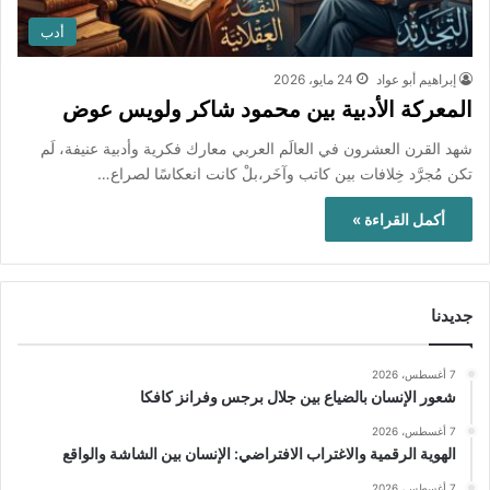
أدب
إبراهيم أبو عواد
24 مايو، 2026
المعركة الأدبية بين محمود شاكر ولويس عوض
شهد القرن العشرون في العالَم العربي معارك فكرية وأدبية عنيفة، لَم
تكن مُجرَّد خِلافات بين كاتب وآخَر،بلْ كانت انعكاسًا لصراع…
أكمل القراءة »
جديدنا
7 أغسطس، 2026
شعور الإنسان بالضياع بين جلال برجس وفرانز كافكا
7 أغسطس، 2026
الهوية الرقمية والاغتراب الافتراضي: الإنسان بين الشاشة والواقع
7 أغسطس، 2026