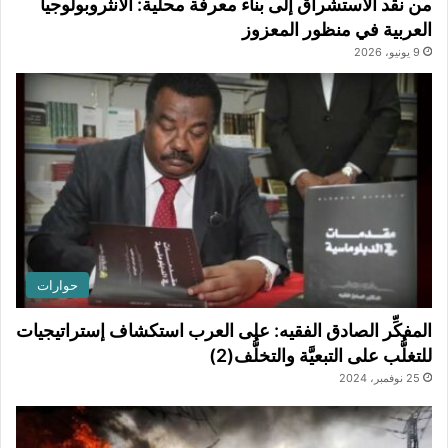
من نقد الاستشراق إلى بناء معرفة محلية: الأنثروبولوجيا
العربية في منظور المعزوز
9 يونيو، 2026
حوارات
المفكِّر الصادق الفقيه: على العرب استكشاف إستراتيجيات
للتغلُّب على التبعيَّة والتخلُّف(2)
25 نوفمبر، 2024