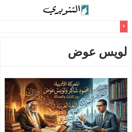
لويس عوض