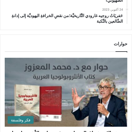
الصهيوني؟
24 أكتوبر، 2023
حَفريَاتُ روجيه غارودي التَّاريخيَّة؛من نقضِ الخرافةِ اليهوديَّة إلى إدانةِ
الضَّالعين بالنَّكبة
حوارات
فكر وفلسفة