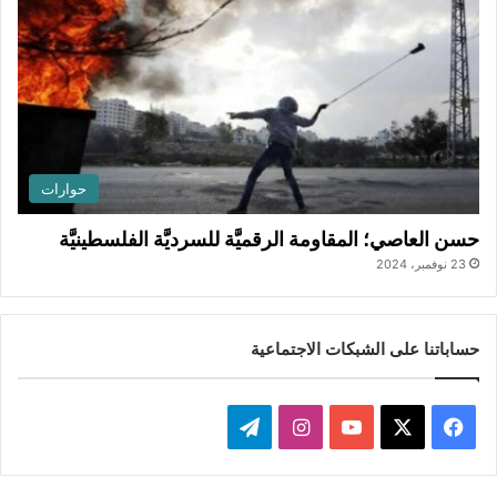
حوارات
حسن العاصي؛ المقاومة الرقميَّة للسرديَّة الفلسطينيَّة
23 نوفمبر، 2024
حساباتنا على الشبكات الاجتماعية
ف
ا
ت
ي
X
Y
ن
ي