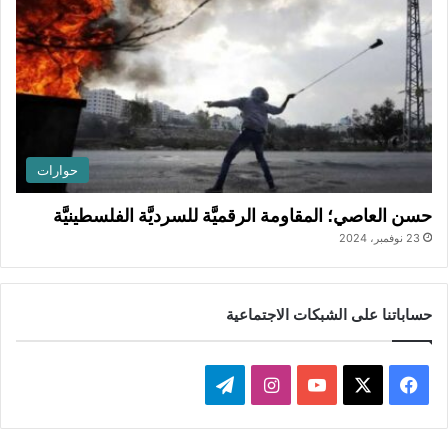
حوارات
حسن العاصي؛ المقاومة الرقميَّة للسرديَّة الفلسطينيَّة
23 نوفمبر، 2024
حساباتنا على الشبكات الاجتماعية
ف
ا
ت
ي
X
Y
ن
ي