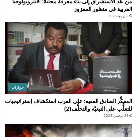
من نقد الاستشراق إلى بناء معرفة محلية: الأنثروبولوجيا
العربية في منظور المعزوز
9 يونيو، 2026
حوارات
المفكِّر الصادق الفقيه: على العرب استكشاف إستراتيجيات
للتغلُّب على التبعيَّة والتخلُّف(2)
25 نوفمبر، 2024