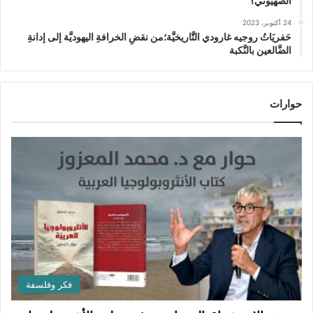
الصهيوني؟
24 أكتوبر، 2023
حَفريَاتُ روجيه غارودي التَّاريخيَّة؛من نقضِ الخرافةِ اليهوديَّة إلى إدانةِ
الضَّالعين بالنَّكبة
حوارات
فكر وفلسفة