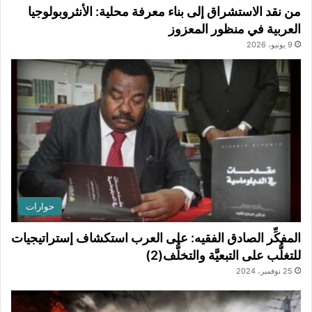
من نقد الاستشراق إلى بناء معرفة محلية: الأنثروبولوجيا
العربية في منظور المعزوز
9 يونيو، 2026
حوارات
المفكِّر الصادق الفقيه: على العرب استكشاف إستراتيجيات
للتغلُّب على التبعيَّة والتخلُّف(2)
25 نوفمبر، 2024