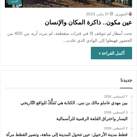
أدب
التنويري
31 يناير، 2023
عين مكون.. ذاكرة المكان والإنسان
تحت أمطار لم تتوقف إلا في فترات متقطعة، لم يتردد أزيد من 400 من
الحضور فهبطوا إلى الوادي الذي عادت…
أكمل القراءة »
جديدنا
7 أغسطس، 2026
بين مهدي عاملو مالك بن نبي.. الكتابة هي تَمَلُّكٌ للواقع التّاريخي
3 أغسطس، 2026
اليسار واختراق القلعة الرقمية للرأسمالية
2 أغسطس، 2026
قطط مدينة الأرخبيل: حين تتحول المدينة إلى متاهة، وتصير القطط مرآة