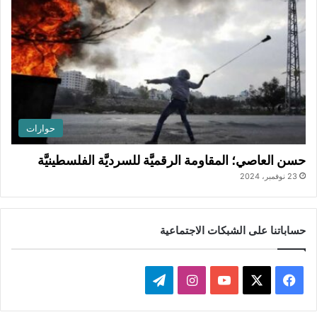
حوارات
حسن العاصي؛ المقاومة الرقميَّة للسرديَّة الفلسطينيَّة
23 نوفمبر، 2024
حساباتنا على الشبكات الاجتماعية
ف
ا
ت
ي
X
Y
ن
ي