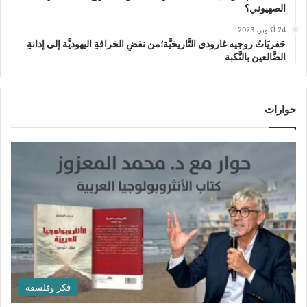
الصهيوني؟
24 أكتوبر، 2023
حَفريَاتُ روجيه غارودي التَّاريخيَّة؛من نقضِ الخرافةِ اليهوديَّة إلى إدانةِ
الضَّالعين بالنَّكبة
حوارات
فكر وفلسفة