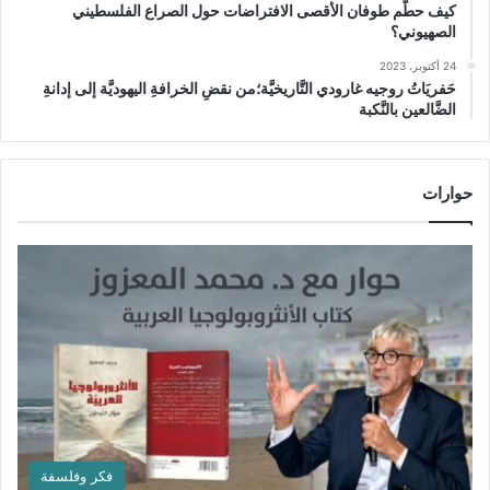
كيف حطَّم طوفان الأقصى الافتراضات حول الصراع الفلسطيني
الصهيوني؟
24 أكتوبر، 2023
حَفريَاتُ روجيه غارودي التَّاريخيَّة؛من نقضِ الخرافةِ اليهوديَّة إلى إدانةِ
الضَّالعين بالنَّكبة
حوارات
فكر وفلسفة