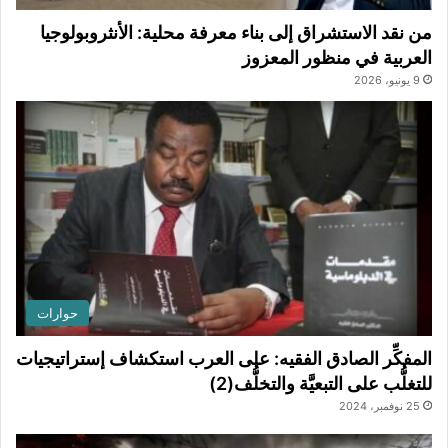
من نقد الاستشراق إلى بناء معرفة محلية: الأنثروبولوجيا
العربية في منظور المعزوز
9 يونيو، 2026
حوارات
المفكِّر الصادق الفقيه: على العرب استكشاف إستراتيجيات
للتغلُّب على التبعيَّة والتخلُّف(2)
25 نوفمبر، 2024