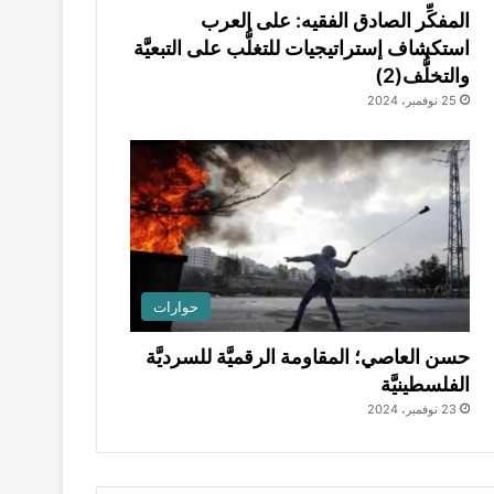
المفكِّر الصادق الفقيه: على العرب
استكشاف إستراتيجيات للتغلُّب على التبعيَّة
والتخلُّف(2)
25 نوفمبر، 2024
حوارات
حسن العاصي؛ المقاومة الرقميَّة للسرديَّة
الفلسطينيَّة
23 نوفمبر، 2024