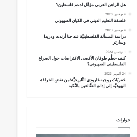
هل الراهن العربي مؤهَّل لدعم فلسطين؟
4 نوفمبر، 2023
فلسفة التعليم الديني في الكيان الصهيوني
4 نوفمبر، 2023
دراسة المسألة الفلسطينيَّة عند حنا أرندت ودريدا
وسارتر
1 نوفمبر، 2023
كيف حطَّم طوفان الأقصى الافتراضات حول الصراع
الفلسطيني الصهيوني؟
24 أكتوبر، 2023
حَفريَاتُ روجيه غارودي التَّاريخيَّة؛من نقضِ الخرافةِ
اليهوديَّة إلى إدانةِ الضَّالعين بالنَّكبة
حوارات