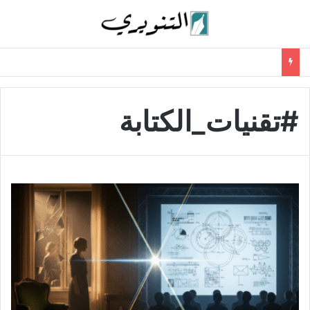
#تقنيات_الكتابة