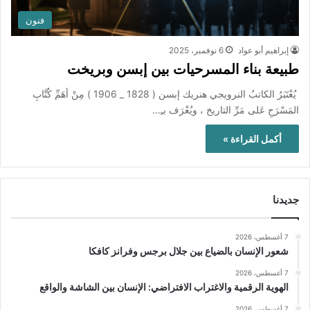
فنون
إبراهيم أبو عواد
6 نوفمبر، 2025
طبيعة بناء المسرحيات بين إبسن وبريخت
يُعْتَبَرُ الكاتبُ النرويجي هنريك إبسن ( 1828 _ 1906 ) مِنْ أهَمِّ كُتَّابِ
المَسْرَحِ عَلى مَرِّ التاريخ ، ويُعْرَف بـِ…
أكمل القراءة »
جديدنا
7 أغسطس، 2026
شعور الإنسان بالضياع بين جلال برجس وفرانز كافكا
7 أغسطس، 2026
الهوية الرقمية والاغتراب الافتراضي: الإنسان بين الشاشة والواقع
7 أغسطس، 2026