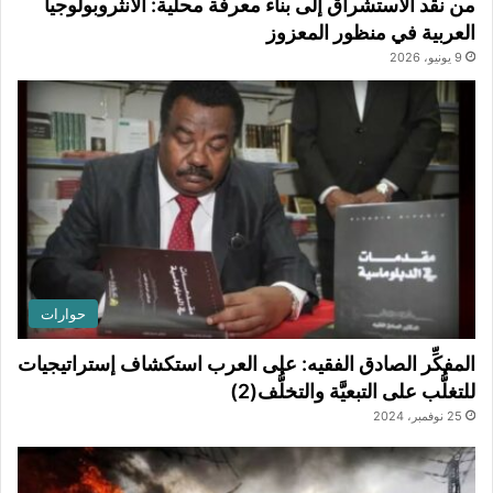
من نقد الاستشراق إلى بناء معرفة محلية: الأنثروبولوجيا
العربية في منظور المعزوز
9 يونيو، 2026
حوارات
المفكِّر الصادق الفقيه: على العرب استكشاف إستراتيجيات
للتغلُّب على التبعيَّة والتخلُّف(2)
25 نوفمبر، 2024