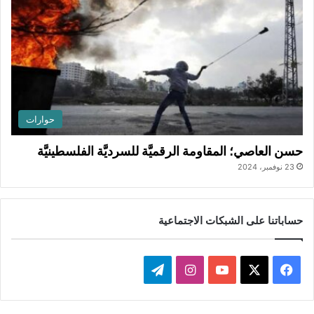
حوارات
حسن العاصي؛ المقاومة الرقميَّة للسرديَّة الفلسطينيَّة
23 نوفمبر، 2024
حساباتنا على الشبكات الاجتماعية
ف
ا
ت
ي
X
Y
ن
ي