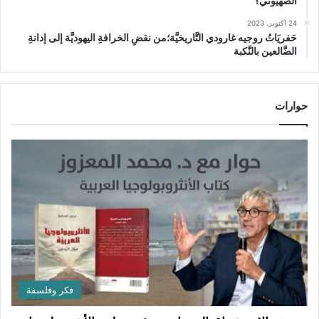
الصهيوني؟
24 أكتوبر، 2023
حَفريَاتُ روجيه غارودي التَّاريخيَّة؛من نقضِ الخرافةِ اليهوديَّة إلى إدانةِ
الضَّالعين بالنَّكبة
حوارات
فكر وفلسفة