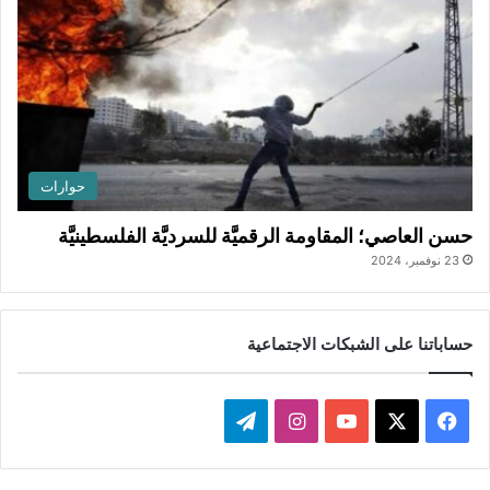
حوارات
حسن العاصي؛ المقاومة الرقميَّة للسرديَّة الفلسطينيَّة
23 نوفمبر، 2024
حساباتنا على الشبكات الاجتماعية
ف
ا
ت
ي
X
Y
ن
ي