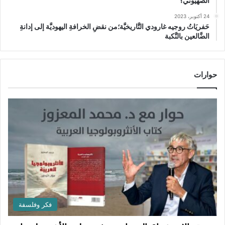
الصهيوني؟
24 أكتوبر، 2023
حَفريَاتُ روجيه غارودي التَّاريخيَّة؛من نقضِ الخرافةِ اليهوديَّة إلى إدانةِ
الضَّالعين بالنَّكبة
حوارات
فكر وفلسفة