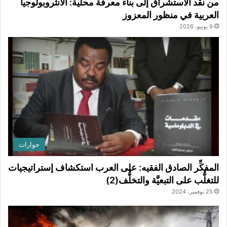
من نقد الاستشراق إلى بناء معرفة محلية: الأنثروبولوجيا
العربية في منظور المعزوز
9 يونيو، 2026
حوارات
المفكِّر الصادق الفقيه: على العرب استكشاف إستراتيجيات
للتغلُّب على التبعيَّة والتخلُّف(2)
25 نوفمبر، 2024