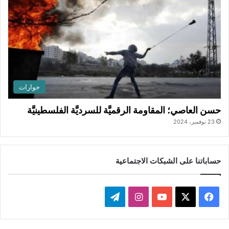
حوارات
حسن العاصي؛ المقاومة الرقميَّة للسرديَّة الفلسطينيَّة
23 نوفمبر، 2024
حساباتنا على الشبكات الاجتماعية
ف
ا
ت
ي
X
Y
ن
ي