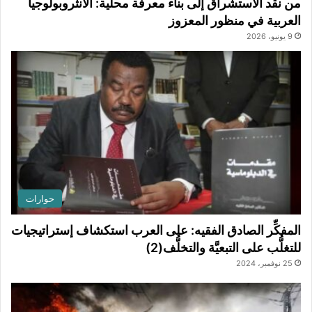
من نقد الاستشراق إلى بناء معرفة محلية: الأنثروبولوجيا
العربية في منظور المعزوز
9 يونيو، 2026
حوارات
المفكِّر الصادق الفقيه: على العرب استكشاف إستراتيجيات
للتغلُّب على التبعيَّة والتخلُّف(2)
25 نوفمبر، 2024