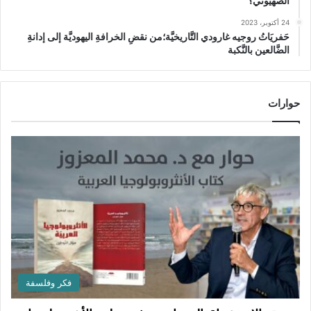
الصهيوني؟
24 أكتوبر، 2023
حَفريَاتُ روجيه غارودي التَّاريخيَّة؛من نقضِ الخرافةِ اليهوديَّة إلى إدانةِ
الضَّالعين بالنَّكبة
حوارات
فكر وفلسفة