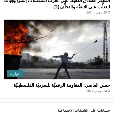
المفكِّر الصادق الفقيه: على العرب استكشاف إستراتيجيات
للتغلُّب على التبعيَّة والتخلُّف(2)
25 نوفمبر، 2024
حوارات
حسن العاصي؛ المقاومة الرقميَّة للسرديَّة الفلسطينيَّة
23 نوفمبر، 2024
حساباتنا على الشبكات الاجتماعية