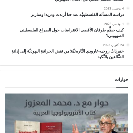
4 نوفمبر، 2023
دراسة المسألة الفلسطينيَّة عند حنا أرندت ودريدا وسارتر
1 نوفمبر، 2023
كيف حطَّم طوفان الأقصى الافتراضات حول الصراع الفلسطيني
الصهيوني؟
24 أكتوبر، 2023
حَفريَاتُ روجيه غارودي التَّاريخيَّة؛من نقضِ الخرافةِ اليهوديَّة إلى إدانةِ
الضَّالعين بالنَّكبة
حوارات