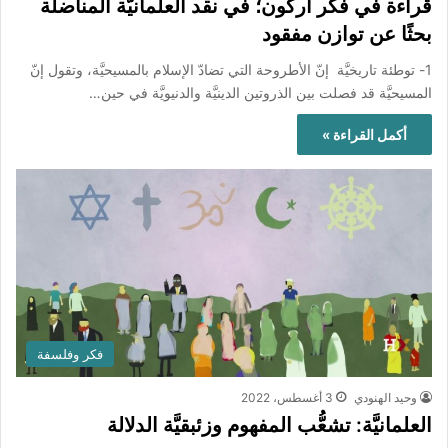
قراءة في فكر أركون؛ في نقد العلمانيَّة المناضلة
بحثًا عن توازن مفقود
1- توطئة تاريخيَّة إنّ الأطروحة التي تضادّ الإسلام بالمسيحيَّة، وتقول إنّ
المسيحيَّة قد فصلت بين الذروتين الدينيَّة والدنيويَّة في حين…
أكمل القراءة »
فكر وفلسفة
وحيد الهنودي
3 أغسطس، 2022
العلمانيَّة: تشعُّب المفهوم وزئبقيَّة الدلالة