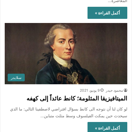
المعاصرة…
أكمل القراءة »
سلايدر
محمود حيدر
9 يونيو، 2021
الميتافيزيقا المثلومة؛ كانط عائداً إلى كهفه
لو كان لنا أن نتوجه الى كانط بسؤال افتراضي لاصطفينا التالي: ما الذي
سيحدث حين يمكث الفيلسوف وسط مثلث متباين…
أكمل القراءة »