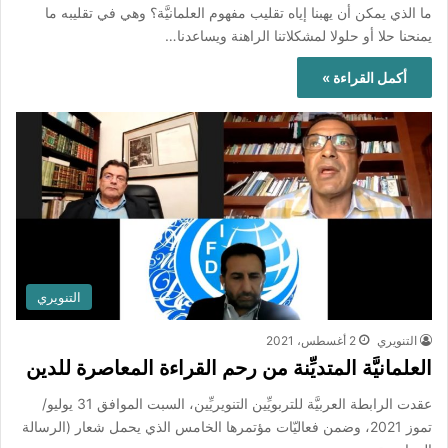
ما الذي يمكن أن يهبنا إياه تقليب مفهوم العلمانيَّة؟ وهي في تقليبه ما
يمنحنا حلا أو حلولا لمشكلاتنا الراهنة ويساعدنا…
أكمل القراءة »
التنويري
التنويري
2 أغسطس، 2021
العلمانيَّة المتديِّنة من رحم القراءة المعاصرة للدين
عقدت الرابطة العربيَّة للتربويِّين التنويريِّين، السبت الموافق 31 يوليو/
تموز 2021، وضمن فعاليّات مؤتمرها الخامس الذي يحمل شعار (الرسالة