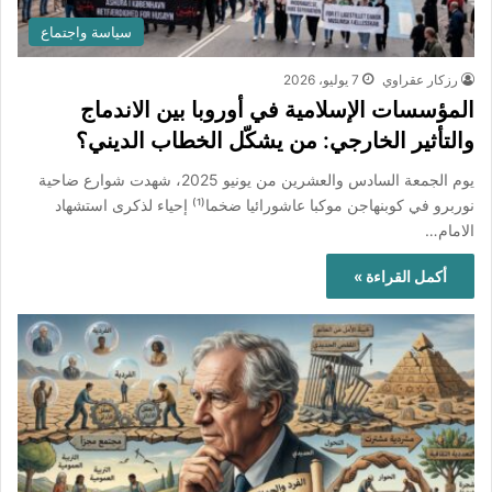
سياسة واجتماع
رزكار عقراوي
7 يوليو، 2026
المؤسسات الإسلامية في أوروبا بين الاندماج
والتأثير الخارجي: من يشكّل الخطاب الديني؟
يوم الجمعة السادس والعشرين من يونيو 2025، شهدت شوارع ضاحية
نوربرو في كوبنهاجن موكبا عاشورائيا ضخما⁽¹⁾ إحياء لذكرى استشهاد
الامام…
أكمل القراءة »