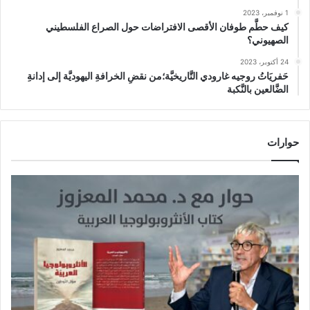
1 نوفمبر، 2023
كيف حطَّم طوفان الأقصى الافتراضات حول الصراع الفلسطيني
الصهيوني؟
24 أكتوبر، 2023
حَفريَاتُ روجيه غارودي التَّاريخيَّة؛من نقضِ الخرافةِ اليهوديَّة إلى إدانةِ
الضَّالعين بالنَّكبة
حوارات