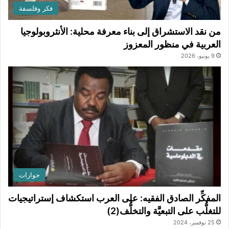
فكر وفلسفة
من نقد الاستشراق إلى بناء معرفة محلية: الأنثروبولوجيا
العربية في منظور المعزوز
9 يونيو، 2026
حوارات
المفكِّر الصادق الفقيه: على العرب استكشاف إستراتيجيات
للتغلُّب على التبعيَّة والتخلُّف(2)
25 نوفمبر، 2024