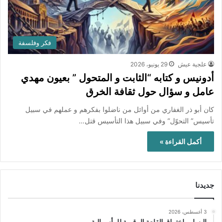
فكر وفلسفة
علجية عيش
29 يونيو، 2026
أدونيس و كتابه “الثابت و المتحول ” بعيون مهدي
عامل و سؤال حول ثقافة الخرق
كان أبو ذر الغفاري من أوائل من ناضلوا بفكرهم و عملهم في سبيل
تأسيس” التحوّل” وفي سبيل هذا التأسيس قتل…
أكمل القراءة »
جديدنا
3 أغسطس، 2026
اليسار واختراق القلعة الرقمية للرأسمالية