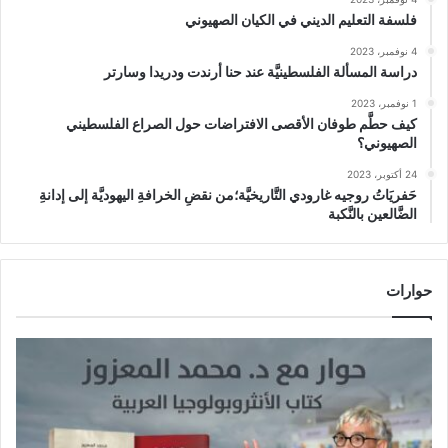
فلسفة التعليم الديني في الكيان الصهيوني
4 نوفمبر، 2023
دراسة المسألة الفلسطينيَّة عند حنا أرندت ودريدا وسارتر
1 نوفمبر، 2023
كيف حطَّم طوفان الأقصى الافتراضات حول الصراع الفلسطيني
الصهيوني؟
24 أكتوبر، 2023
حَفريَاتُ روجيه غارودي التَّاريخيَّة؛من نقضِ الخرافةِ اليهوديَّة إلى إدانةِ
الضَّالعين بالنَّكبة
حوارات