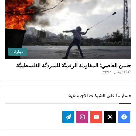
حوارات
حسن العاصي؛ المقاومة الرقميَّة للسرديَّة الفلسطينيَّة
23 نوفمبر، 2024
حساباتنا على الشبكات الاجتماعية
ف
ا
ت
ي
X
Y
ن
ي