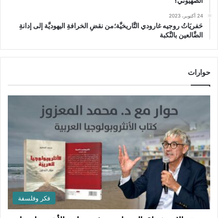
الصهيوني؟
24 أكتوبر، 2023
حَفريَاتُ روجيه غارودي التَّاريخيَّة؛من نقضِ الخرافةِ اليهوديَّة إلى إدانةِ
الضَّالعين بالنَّكبة
حوارات
فكر وفلسفة