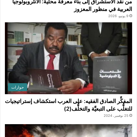
من نقد الاستشراق إلى بناء معرفة محلية: الأنثروبولوجيا
العربية في منظور المعزوز
9 يونيو، 2026
حوارات
المفكِّر الصادق الفقيه: على العرب استكشاف إستراتيجيات
للتغلُّب على التبعيَّة والتخلُّف(2)
25 نوفمبر، 2024