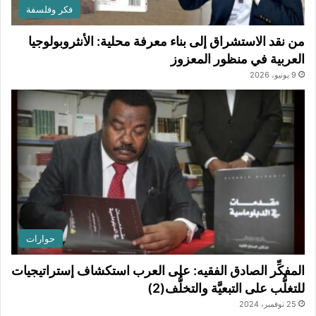
فكر وفلسفة
من نقد الاستشراق إلى بناء معرفة محلية: الأنثروبولوجيا
العربية في منظور المعزوز
9 يونيو، 2026
حوارات
المفكِّر الصادق الفقيه: على العرب استكشاف إستراتيجيات
للتغلُّب على التبعيَّة والتخلُّف(2)
25 نوفمبر، 2024