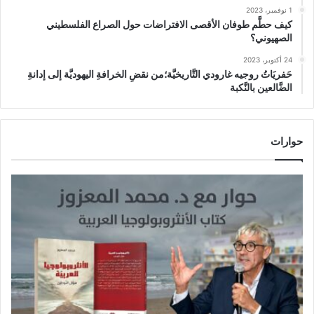
1 نوفمبر، 2023
كيف حطَّم طوفان الأقصى الافتراضات حول الصراع الفلسطيني
الصهيوني؟
24 أكتوبر، 2023
حَفريَاتُ روجيه غارودي التَّاريخيَّة؛من نقضِ الخرافةِ اليهوديَّة إلى إدانةِ
الضَّالعين بالنَّكبة
حوارات