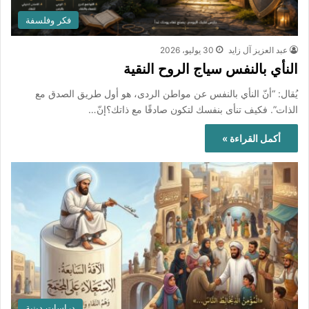
فكر وفلسفة
عبد العزيز آل زايد
30 يوليو، 2026
النأي بالنفس سياج الروح النقية
يُقال: “أنّ النأي بالنفس عن مواطن الردى، هو أول طريق الصدق مع
الذات”. فكيف تنأى بنفسك لتكون صادقًا مع ذاتك؟إنّ…
أكمل القراءة »
دراسات دينية