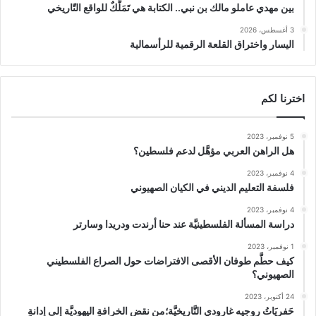
بين مهدي عاملو مالك بن نبي.. الكتابة هي تَمَلُّكٌ للواقع التّاريخي
3 أغسطس، 2026
اليسار واختراق القلعة الرقمية للرأسمالية
اخترنا لكم
5 نوفمبر، 2023
هل الراهن العربي مؤهَّل لدعم فلسطين؟
4 نوفمبر، 2023
فلسفة التعليم الديني في الكيان الصهيوني
4 نوفمبر، 2023
دراسة المسألة الفلسطينيَّة عند حنا أرندت ودريدا وسارتر
1 نوفمبر، 2023
كيف حطَّم طوفان الأقصى الافتراضات حول الصراع الفلسطيني
الصهيوني؟
24 أكتوبر، 2023
حَفريَاتُ روجيه غارودي التَّاريخيَّة؛من نقضِ الخرافةِ اليهوديَّة إلى إدانةِ