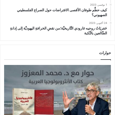
1 نوفمبر، 2023
كيف حطَّم طوفان الأقصى الافتراضات حول الصراع الفلسطيني
الصهيوني؟
24 أكتوبر، 2023
حَفريَاتُ روجيه غارودي التَّاريخيَّة؛من نقضِ الخرافةِ اليهوديَّة إلى إدانةِ
الضَّالعين بالنَّكبة
حوارات