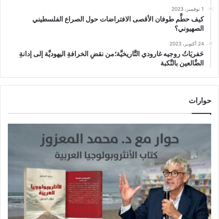
1 نوفمبر، 2023
كيف حطَّم طوفان الأقصى الافتراضات حول الصراع الفلسطيني
الصهيوني؟
24 أكتوبر، 2023
حَفريَاتُ روجيه غارودي التَّاريخيَّة؛من نقضِ الخرافةِ اليهوديَّة إلى إدانةِ
الضَّالعين بالنَّكبة
حوارات