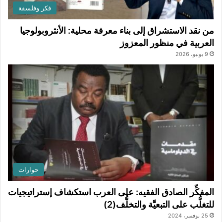
فكر وفلسفة
من نقد الاستشراق إلى بناء معرفة محلية: الأنثروبولوجيا
العربية في منظور المعزوز
9 يونيو، 2026
حوارات
المفكِّر الصادق الفقيه: على العرب استكشاف إستراتيجيات
للتغلُّب على التبعيَّة والتخلُّف(2)
25 نوفمبر، 2024