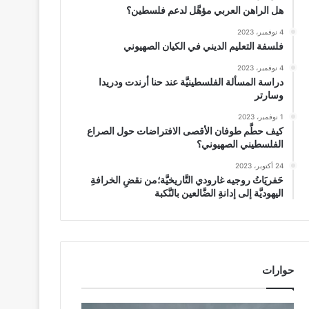
هل الراهن العربي مؤهَّل لدعم فلسطين؟
4 نوفمبر، 2023
فلسفة التعليم الديني في الكيان الصهيوني
4 نوفمبر، 2023
دراسة المسألة الفلسطينيَّة عند حنا أرندت ودريدا
وسارتر
1 نوفمبر، 2023
كيف حطَّم طوفان الأقصى الافتراضات حول الصراع
الفلسطيني الصهيوني؟
24 أكتوبر، 2023
حَفريَاتُ روجيه غارودي التَّاريخيَّة؛من نقضِ الخرافةِ
اليهوديَّة إلى إدانةِ الضَّالعين بالنَّكبة
حوارات