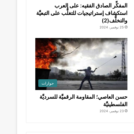
المفكِّر الصادق الفقيه: على العرب
استكشاف إستراتيجيات للتغلُّب على التبعيَّة
والتخلُّف(2)
25 نوفمبر، 2024
حوارات
حسن العاصي؛ المقاومة الرقميَّة للسرديَّة
الفلسطينيَّة
23 نوفمبر، 2024