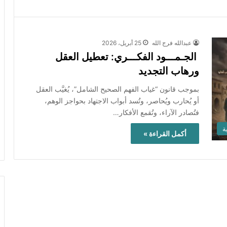
عبدالله فرج الله
25 أبريل، 2026
الجـمـــود الفكـــري: تعطيل العقل
ورهاب التجديد
بموجب قانون “غياب الفهم الصحيح الشامل”، يُغيَّب العقل
أو يُحارب ويُحاصر، وتُسد أبواب الاجتهاد بحواجز الوهم،
فتُصادر الآراء، وتُقمع الأفكار…
ة
أكمل القراءة »