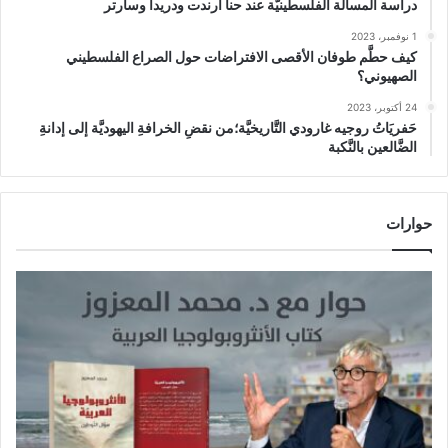
دراسة المسألة الفلسطينيَّة عند حنا أرندت ودريدا وسارتر
1 نوفمبر، 2023
كيف حطَّم طوفان الأقصى الافتراضات حول الصراع الفلسطيني
الصهيوني؟
24 أكتوبر، 2023
حَفريَاتُ روجيه غارودي التَّاريخيَّة؛من نقضِ الخرافةِ اليهوديَّة إلى إدانةِ
الضَّالعين بالنَّكبة
حوارات