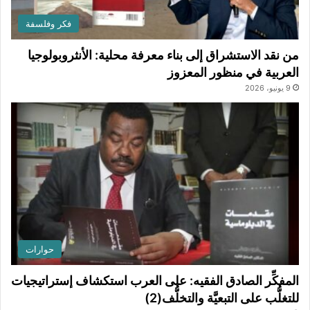
فكر وفلسفة
من نقد الاستشراق إلى بناء معرفة محلية: الأنثروبولوجيا
العربية في منظور المعزوز
9 يونيو، 2026
حوارات
المفكِّر الصادق الفقيه: على العرب استكشاف إستراتيجيات
للتغلُّب على التبعيَّة والتخلُّف(2)